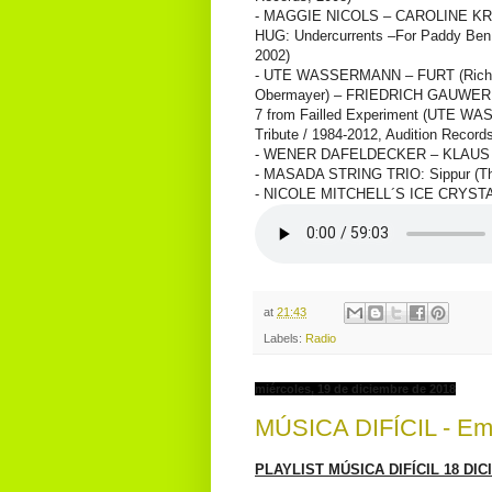
- MAGGIE NICOLS – CAROLINE K
HUG: Undercurrents –For Paddy Ben
2002)
- UTE WASSERMANN – FURT (Richar
Obermayer) – FRIEDRICH GAUWERKY:
7 from Failled Experiment (UTE WA
Tribute / 1984-2012, Audition Record
- WENER DAFELDECKER – KLAUS L
- MASADA STRING TRIO: Sippur (The
- NICOLE MITCHELL´S ICE CRYSTAL: 
at
21:43
Labels:
Radio
miércoles, 19 de diciembre de 2018
MÚSICA DIFÍCIL - Emi
PLAYLIST MÚSICA DIFÍCIL 18 DIC