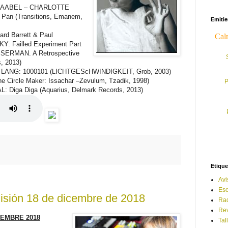
RAABEL – CHARLOTTE
 Pan (Transitions, Emanem,
Emiti
d Barrett & Paul
 Failled Experiment Part
SSERMAN. A Retrospective
s, 2013)
ANG: 1000101 (LICHTGEScHWINDIGKEIT, Grob, 2003)
 Circle Maker: Issachar –Zevulum, Tzadik, 1998)
P
Diga Diga (Aquarius, Delmark Records, 2013)
Etique
Avi
Esc
sión 18 de dicembre de 2018
Ra
Rev
IEMBRE 2018
Tal