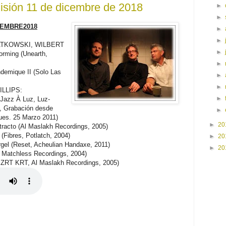
sión 11 de dicembre de 2018
►
►
CIEMBRE2018
►
►
ATKOWSKI, WILBERT
►
rming (Unearth,
►
emique II (Solo Las
►
►
ILLIPS:
►
l Jazz À Luz, Luz-
0, Grabación desde
►
ues. 25 Marzo 2011)
►
20
racto (Al Maslakh Recordings, 2005)
ibres, Potlatch, 2004)
►
20
 (Reset, Acheulian Handaxe, 2011)
►
20
 Matchless Recordings, 2004)
RT KRT, Al Maslakh Recordings, 2005)