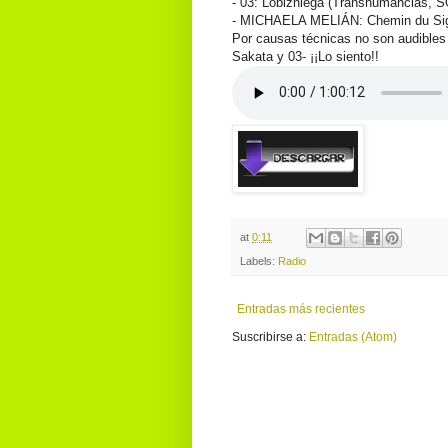
- 03: Lobizniega (Transhumancias, 
- MICHAELA MELIÁN: Chemin du Sign
Por causas técnicas no son audible
Sakata y 03- ¡¡Lo siento!!
at
0:11
Labels:
Radio
Entradas más recientes
Suscribirse a:
Entradas (Atom)