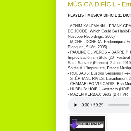
MÚSICA DIFÍCIL - Emi
PLAYLIST MÚSICA DIFÍCIL 11 DI
- ACHIM KAUFMANN – FRANK GR
DE JOODE: Which Could Be Habit-Fo
Nuscope Recordings, 2005)
- MICHEL DONEDA: Endemique / End
Planques, Sillón, 2005)
- PAULINE OLIVEROS – BARRE PH
Improvisación sin título (20º Festiva
Saint-Sauveur (Francia)- 2 Julio 201
Soirée Â L´Improviste, France Musiq
- ROUBA3i5: Bustros Sessions I –ext
- STÉPHANE RIVES: Ebranlement 2 (F
- CHAMAELEO VULGARIS: Boo Murgel
- HUBBUB: HOIB 1 –extracto (HOIB,
- MAZEN KERBAJ: Brotz (BRT VRT Z