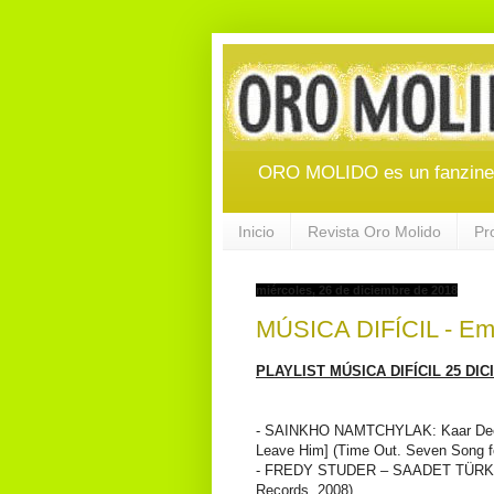
ORO MOLIDO es un fanzine d
Inicio
Revista Oro Molido
Pr
miércoles, 26 de diciembre de 2018
MÚSICA DIFÍCIL - Emi
PLAYLIST MÚSICA DIFÍCIL 25 DIC
- SAINKHO NAMTCHYLAK: Kaar Deege
Leave Him] (Time Out. Seven Song f
- FREDY STUDER – SAADET TÜRKÖZ
Records, 2008)