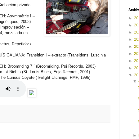
rabación privada,
Archiv
: Asymmétrie I –
►
20
gnétiques, 2003)
►
20
mprovisación –
►
20
004, mezclada en
►
20
actus, Repetidor /
►
20
►
20
ALIANA: Transition I – extracto (Transitions, Luscinia
►
20
roomriding 7´´ (Broomriding, Psi Records, 2003)
►
20
Ist Nichts (St. Louis Blues, Enja Records, 2001)
▼
20
 Curious Coyote (Twilight Etchings, FMP, 1996)
▼
►