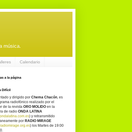
a música.
alleres
Calendario
tas a la página
 Difícil
tado y dirigido por
Chema Chacón
, es
grama radiofónico realizado por el
or de la revista
ORO MOLIDO
en la
ra de radio
ONDA LATINA
ondalatina.com.es
) y retransmitido
taneamente por
RADIO MIRAGE
adiomirage.org.es
) los Martes de 19:00
0.