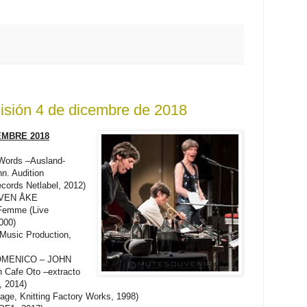
sión 4 de dicembre de 2018
EMBRE 2018
ords –Ausland-
n. Audition
cords Netlabel, 2012)
SVEN ÅKE
Femme (Live
000)
Music Production,
DOMENICO – JOHN
Cafe Oto –extracto
, 2014)
ge, Knitting Factory Works, 1998)