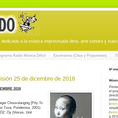
edicado a la música improvisada libre, arte sonoro y nuev
ograma Radio Música Difícil
Escenarios (Citas y Propuestas)
T
Nº vis
sión 25 de dicembre de 2018
Música
Presen
IEMBRE 2018
el pro
direct
emiso
r Chouvulangnig [Pity To
(
www.
or Tuva, Ponderosa, 2001)
simul
: Oy (Voices, Unit
(
www.r
a 20:0