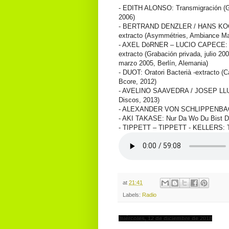
- EDITH ALONSO: Transmigración (G
2006)
- BERTRAND DENZLER / HANS KOCH
extracto (Asymmétries, Ambiance Ma
- AXEL DöRNER – LUCIO CAPECE: I
extracto (Grabación privada, julio 2
marzo 2005, Berlín, Alemania)
- DUOT: Oratori Bacterià -extracto (C
Bcore, 2012)
- AVELINO SAAVEDRA / JOSEP LLUÍS G
Discos, 2013)
- ALEXANDER VON SCHLIPPENBACH: B
- AKI TAKASE: Nur Da Wo Du Bist Da 
- TIPPETT – TIPPETT - KELLERS: The
at
21:41
Labels:
Radio
miércoles, 12 de diciembre de 2018