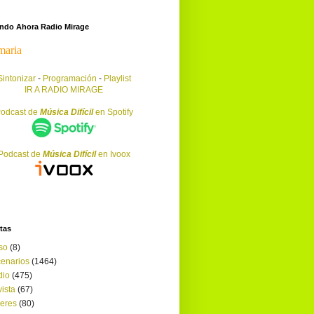
endo Ahora Radio Mirage
Sintonizar
-
Programación
-
Playlist
IR A RADIO MIRAGE
odcast de
Música Difícil
en Spotify
Podcast de
Música Difícil
en Ivoox
tas
so
(8)
enarios
(1464)
dio
(475)
ista
(67)
leres
(80)