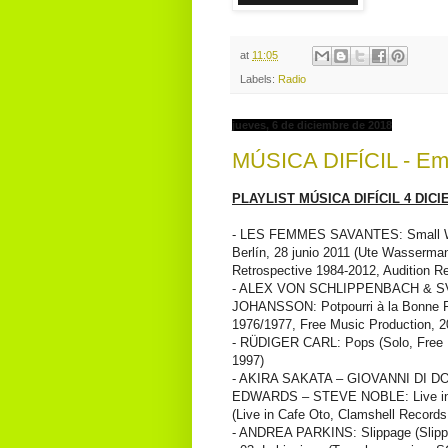
at
11:05
Labels:
Radio
jueves, 6 de diciembre de 2018
MÚSICA DIFÍCIL - Emi
PLAYLIST MÚSICA DIFÍCIL 4 DICI
- LES FEMMES SAVANTES: Small W
Berlín, 28 junio 2011 (Ute Wasserman
Retrospective 1984-2012, Audition Re
- ALEX VON SCHLIPPENBACH & 
JOHANSSON: Potpourri à la Bonne 
1976/1977, Free Music Production, 2
- RÜDIGER CARL: Pops (Solo, Free 
1997)
- AKIRA SAKATA – GIOVANNI DI 
EDWARDS – STEVE NOBLE: Live in 
(Live in Cafe Oto, Clamshell Records
- ANDREA PARKINS: Slippage (Slippa