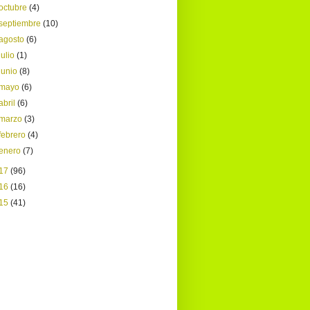
octubre
(4)
septiembre
(10)
agosto
(6)
julio
(1)
junio
(8)
mayo
(6)
abril
(6)
marzo
(3)
febrero
(4)
enero
(7)
17
(96)
16
(16)
15
(41)