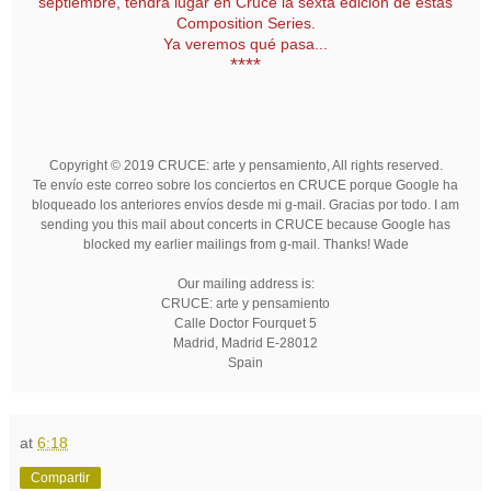
septiembre, tendrá lugar en Cruce la sexta edición de estas
Composition Series.
Ya veremos qué pasa...
****
Copyright © 2019 CRUCE: arte y pensamiento, All rights reserved.
Te envío este correo sobre los conciertos en CRUCE porque Google ha
bloqueado los anteriores envíos desde mi g-mail. Gracias por todo. I am
sending you this mail about concerts in CRUCE because Google has
blocked my earlier mailings from g-mail. Thanks! Wade
Our mailing address is:
CRUCE: arte y pensamiento
Calle Doctor Fourquet 5
Madrid
,
Madrid
E-28012
Spain
at
6:18
Compartir