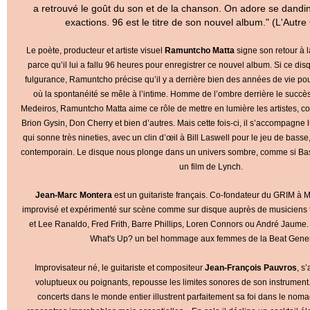
a retrouvé le goût du son et de la chanson. On adore se dandi
exactions. 96 est le titre de son nouvel album." (L'Autre
Le poète, producteur et artiste visuel
Ramuntcho Matta
signe son retour à 
parce qu’il lui a fallu 96 heures pour enregistrer ce nouvel album. Si ce disq
fulgurance, Ramuntcho précise qu’il y a derrière bien des années de vie pou
où la spontanéité se mêle à l’intime. Homme de l’ombre derrière le succès 
Medeiros, Ramuntcho Matta aime ce rôle de mettre en lumière les artistes, co
Brion Gysin, Don Cherry et bien d’autres. Mais cette fois-ci, il s’accompagn
qui sonne très nineties, avec un clin d’œil à Bill Laswell pour le jeu de basse
contemporain. Le disque nous plonge dans un univers sombre, comme si Bas
un film de Lynch.
Jean-Marc Montera
est un guitariste français. Co-fondateur du GRIM à Ma
improvisé et expérimenté sur scène comme sur disque auprès de musiciens 
et Lee Ranaldo, Fred Frith, Barre Phillips, Loren Connors ou André Jaume. 
What's Up? un bel hommage aux femmes de la Beat Gener
Improvisateur né, le guitariste et compositeur
Jean-François Pauvros
, s
voluptueux ou poignants, repousse les limites sonores de son instrument.
concerts dans le monde entier illustrent parfaitement sa foi dans le nom