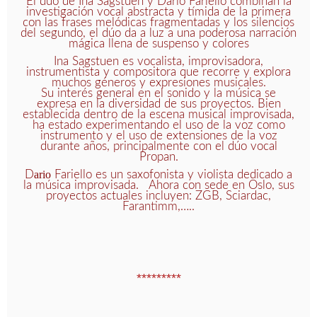
El dúo de Ina Sagstuen y Dario Fariello combinan la
investigación vocal abstracta y tímida de la primera
con las frases melódicas fragmentadas y los silencios
del segundo, el dúo da a luz a una poderosa narración
mágica llena de suspenso y colores
Ina Sagstuen es vocalista, improvisadora,
instrumentista y compositora que recorre y explora
muchos géneros y expresiones musicales.
Su interés general en el sonido y la música se
expresa en la diversidad de sus proyectos. Bien
establecida dentro de la escena musical improvisada,
ha estado experimentando el uso de la voz como
instrumento y el uso de extensiones de la voz
durante años, principalmente con el dúo vocal
Propan.
D
ario
Fariello es un saxofonista y violista dedicado a
la música improvisada. Ahora con sede en Oslo, sus
proyectos actuales incluyen: ZGB, Sciardac,
Farantimm,…..
*********