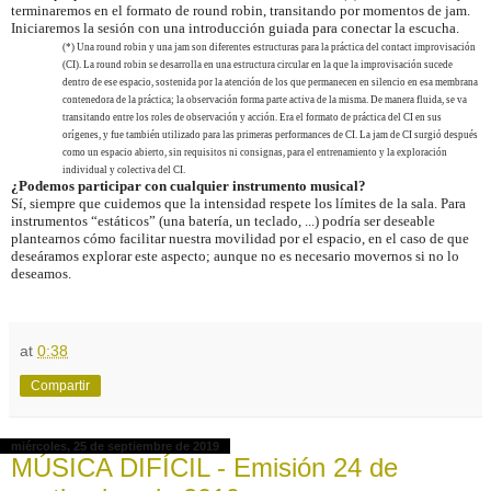
terminaremos en el formato de round robin, transitando por momentos de jam.
Iniciaremos la sesión con una introducción guiada para conectar la escucha.
(*) Una round robin y una jam son diferentes estructuras para la práctica del contact improvisación
(CI). La round robin se desarrolla en una estructura circular en la que la improvisación sucede
dentro de ese espacio, sostenida por la atención de los que permanecen en silencio en esa membrana
contenedora de la práctica; la observación forma parte activa de la misma. De manera fluida, se va
transitando entre los roles de observación y acción. Era el formato de práctica del CI en sus
orígenes, y fue también utilizado para las primeras performances de CI. La jam de CI surgió después
como un espacio abierto, sin requisitos ni consignas, para el entrenamiento y la exploración
individual y colectiva del CI.
¿Podemos participar con cualquier instrumento musical?
Sí, siempre que cuidemos que la intensidad respete los límites de la sala. Para
instrumentos “estáticos” (una batería, un teclado, ...) podría ser deseable
plantearnos cómo facilitar nuestra movilidad por el espacio, en el caso de que
deseáramos explorar este aspecto; aunque no es necesario movernos si no lo
deseamos.
at
0:38
Compartir
miércoles, 25 de septiembre de 2019
MÚSICA DIFÍCIL - Emisión 24 de