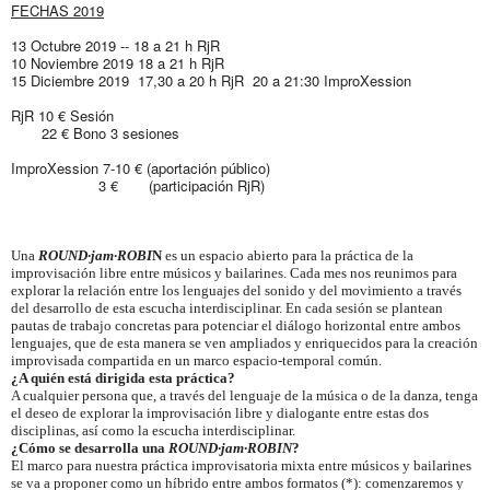
FECHAS 2019
13 Octubre 2019 -- 18 a 21 h RjR
10 Noviembre 2019 18 a 21 h RjR
15 Diciembre 2019 17,30 a 20 h RjR 20 a 21:30 ImproXession
RjR 10 € Sesión
22 € Bono 3 sesiones
ImproXession 7-10 € (aportación público)
3 € (participación RjR)
Una
ROUND·jam·ROBI
N
es
un espacio abierto para la práctica de la
improvisación libre entre músicos y bailarines. Cada mes nos reunimos para
explorar la relación entre los lenguajes del sonido y del movimiento a través
del desarrollo de esta escucha interdisciplinar. En cada sesión se plantean
pautas de trabajo concretas para potenciar el diálogo horizontal entre ambos
lenguajes, que de esta manera se ven ampliados y enriquecidos para la creación
improvisada compartida en un marco espacio-temporal común.
¿A quién está dirigida esta práctica?
A cualquier persona que, a través del lenguaje de la música o de la danza, tenga
el deseo de explorar la improvisación libre y dialogante entre estas dos
disciplinas, así como la escucha interdisciplinar.
¿Cómo se desarrolla una
ROUND·jam·ROBIN
?
El marco para nuestra práctica improvisatoria mixta entre músicos y bailarines
se va a proponer como un híbrido entre ambos formatos (*): comenzaremos y