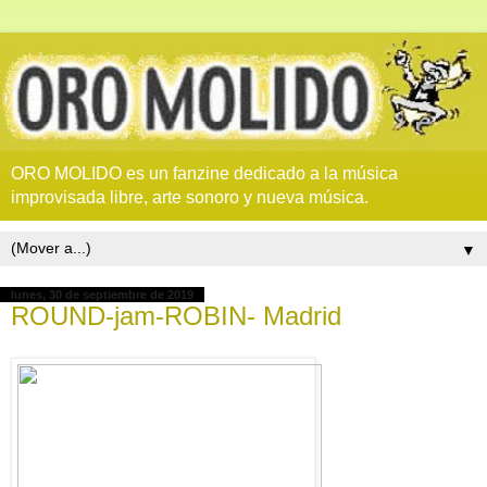
ORO MOLIDO es un fanzine dedicado a la música
improvisada libre, arte sonoro y nueva música.
▼
lunes, 30 de septiembre de 2019
ROUND-jam-ROBIN- Madrid