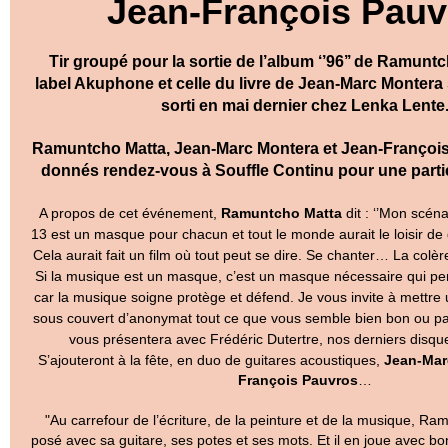
Jean-François Pauv
Tir groupé pour la sortie de l’album ‘’96’’ de Ramuntc
label Akuphone et celle du livre de Jean-Marc Montera 
sorti en mai dernier chez Lenka Lente
Ramuntcho Matta, Jean-Marc Montera et Jean-François
donnés rendez-vous à Souffle Continu pour une part
A propos de cet événement,
Ramuntcho Matta
dit : ‘’Mon scéna
13 est un masque pour chacun et tout le monde aurait le loisir d
Cela aurait fait un film où tout peut se dire. Se chanter… La colère, 
Si la musique est un masque, c’est un masque nécessaire qui pe
car la musique soigne protège et défend. Je vous invite à mettre
sous couvert d’anonymat tout ce que vous semble bien bon ou pa
vous présentera avec Frédéric Dutertre, nos derniers disq
S’ajouteront à la fête, en duo de guitares acoustiques,
Jean-Mar
François Pauvros
…
"Au carrefour de l’écriture, de la peinture et de la musique, Ra
posé avec sa guitare, ses potes et ses mots. Et il en joue avec bon