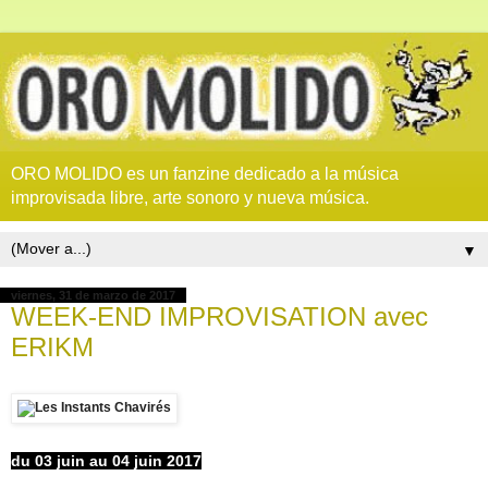
ORO MOLIDO es un fanzine dedicado a la música
improvisada libre, arte sonoro y nueva música.
▼
viernes, 31 de marzo de 2017
WEEK-END IMPROVISATION avec
ERIKM
du 03 juin au 04 juin 2017