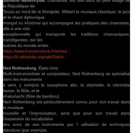
Sainkho Namtchylak
, chanteuse, est née dans un petit village de
la République de
Touva au nord de la Mongolie. Mêlant la musique classique, le jazz
et le chant diphonique
mongol ou khöömei qui accompagne les pratiques des chamanes,
elle a une voix
exceptionnelle qui transporte les traditions chamaniques,
transfigurées, sur les
scènes du monde entier.
https://www.franceculture.fr/emissi...
https://fr.wikipedia.org/wiki/Saink...
Ned Rothenberg
, États-Unis
Multi-instrumentiste et compositeur, Ned Rothenberg se spécialise
dans les instruments
à vent, y compris le saxophone alto, la clarinette, la clarinette
basse, la flûte, et le
shakuhachi (flûte de bambou).
Ned Rothenberg est particulièrement connu pour son travail dans
la musique
nouvelle et l’improvisation, ainsi que pour son travail dans
l’expansion du vocabulaire
des sons de ses instruments par l’ utilisation de techniques
étendues (par exemple,