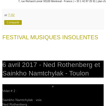
7, rue Richard-Lenoir 93100 Montreuil - France | + 33 1 42 87 25 91 |
plan d
at
7:02
Compartir
FESTIVAL MUSIQUES INSOLENTES
6 avril 2017 - Ned Rothenberg et
Sainkho Namtchylak - Toulon
Volet # 2 :
Sainkho Namtchylak : voix
Ned Rothenberg :