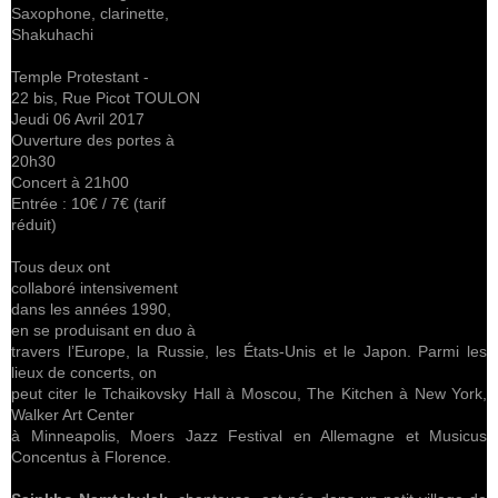
Saxophone, clarinette,
Shakuhachi
Temple Protestant -
22 bis, Rue Picot TOULON
Jeudi 06 Avril 2017
Ouverture des portes à
20h30
Concert à 21h00
Entrée : 10€ / 7€ (tarif
réduit)
Tous deux ont
collaboré intensivement
dans les années 1990,
en se produisant en duo à
travers l’Europe, la Russie, les États-Unis et le Japon. Parmi les
lieux de concerts, on
peut citer le Tchaikovsky Hall à Moscou, The Kitchen à New York,
Walker Art Center
à Minneapolis, Moers Jazz Festival en Allemagne et Musicus
Concentus à Florence.