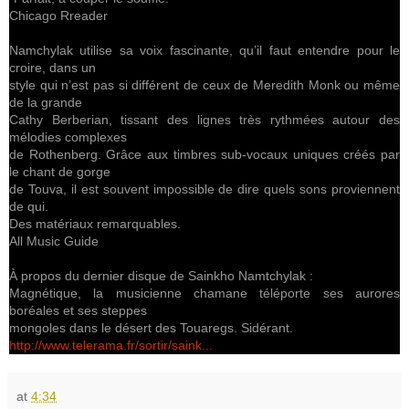
Chicago Rreader
Namchylak utilise sa voix fascinante, qu’il faut entendre pour le
croire, dans un
style qui n’est pas si différent de ceux de Meredith Monk ou même
de la grande
Cathy Berberian, tissant des lignes très rythmées autour des
mélodies complexes
de Rothenberg. Grâce aux timbres sub-vocaux uniques créés par
le chant de gorge
de Touva, il est souvent impossible de dire quels sons proviennent
de qui.
Des matériaux remarquables.
All Music Guide
À propos du dernier disque de Sainkho Namtchylak :
Magnétique, la musicienne chamane téléporte ses aurores
boréales et ses steppes
mongoles dans le désert des Touaregs. Sidérant.
http://www.telerama.fr/sortir/saink...
at
4:34