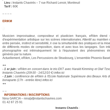
Lieu :
Instants Chavirés – 7 rue Richard Lenoir, Montreuil
Tarif :
60€
– – – –
ERIKM
Musicien improvisateur, compositeur et plasticien français, eRikm étend 
d'expérimentation artistique sur les scènes internationales. Attentif au maintien 
entre pensée, instinct et sensibilité, il ose la simultanéité des pratiques et la mi
de différents modes de composition, dans et avec tous les langages. Son inté
phonographie est intrinsèquement lié à l'équivalent des phénomènes éle
générés par la nature.
Actuellement, eRikm, Les Percussions de Strasbourg, L'ensemble Phoenix Base
++
- 1 er juin :
eRikm en concert dans le trio EKT avec Harald Kimming et Olaf Tzs
Instants Chavirés (20h30 - 14/12/10 €)
infos ici
- 2 juin :
conférence de eRikm à l'Ecole Nationale Supérieure des Beaux Arts de
bonaparte (17h - entrée libre)
infos ici
++
– –
INFORMATIONS / INSCRIPTIONS
Nina GARCIA – nina[at]instantschavires.com
01 42 87 25 91
Instants Chavirés
: