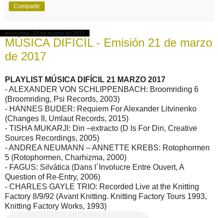
Compartir
miércoles, 22 de marzo de 2017
MÚSICA DIFICIL - Emisión 21 de marzo
de 2017
PLAYLIST MÚSICA DIFÍCIL 21 MARZO 2017
- ALEXANDER VON SCHLIPPENBACH: Broomriding 6
(Broomriding, Psi Records, 2003)
- HANNES BUDER: Requiem For Alexander Litvinenko
(Changes II, Umlaut Records, 2015)
- TISHA MUKARJI: Din –extracto (D Is For Din, Creative
Sources Recordings, 2005)
- ANDREA NEUMANN – ANNETTE KREBS: Rotophormen
5 (Rotophormen, Charhizma, 2000)
- FAGUS: Silvática (Dans l´Involucre Entre Ouvert, A
Question of Re-Entry, 2006)
- CHARLES GAYLE TRIO: Recorded Live at the Knitting
Factory 8/9/92 (Avant Knitting. Knitting Factory Tours 1993,
Knitting Factory Works, 1993)