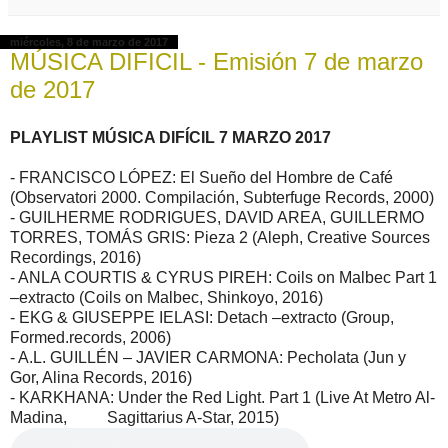
miércoles, 8 de marzo de 2017
MÚSICA DIFICIL - Emisión 7 de marzo
de 2017
PLAYLIST MÚSICA DIFÍCIL 7 MARZO 2017
- FRANCISCO LÓPEZ: El Sueño del Hombre de Café
(Observatori 2000. Compilación, Subterfuge Records, 2000)
- GUILHERME RODRIGUES, DAVID AREA, GUILLERMO
TORRES, TOMÁS GRIS: Pieza 2 (Aleph, Creative Sources
Recordings, 2016)
- ANLA COURTIS & CYRUS PIREH: Coils on Malbec Part 1
–extracto (Coils on Malbec, Shinkoyo, 2016)
- EKG & GIUSEPPE IELASI: Detach –extracto (Group,
Formed.records, 2006)
- A.L. GUILLÉN – JAVIER CARMONA: Pecholata (Jun y
Gor, Alina Records, 2016)
- KARKHANA: Under the Red Light. Part 1 (Live At Metro Al-
Madina, Sagittarius A-Star, 2015)