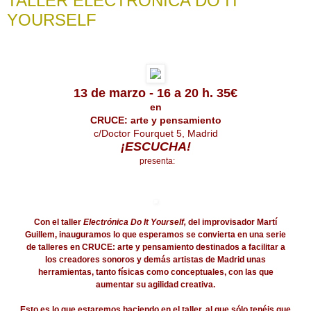
TALLER ELECTRÓNICA DO IT
YOURSELF
13 de marzo - 16 a 20 h. 35€
en
CRUCE: arte y pensamiento
c/Doctor Fourquet 5, Madrid
¡ESCUCHA!
presenta:
Con el taller
Electrónica Do It Yourself,
del improvisador Martí
Guillem, inauguramos lo que esperamos se convierta en una serie
de talleres en CRUCE: arte y pensamiento destinados a facilitar a
los creadores sonoros y demás artistas de Madrid unas
herramientas, tanto físicas como conceptuales, con las que
aumentar su agilidad creativa.
Esto es lo que estaremos haciendo en el taller, al que sólo tenéis que