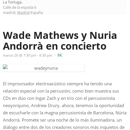
La Tortuga
,
Calle de la espada 6
madrid
,
Madrid
España
Wade Mathews y Nuria
Andorrà en concierto
8€
-
marzo 26 @ 7:30 pm
-
8:30 pm
El improvisador electroacústico siempre ha tenido una
relación especial con la percusión, como bien muestra sus
CDs en dúo con Ingar Zach y en trío con el percusionista
neoyorquino, Andrew Drury. ahora, tenemos la oportunidad
de escucharle con la magna percusionista de Barcelona, Núria
Andorrà. Promete ser una noche de lo más iluminadora, un
diálogo entre dos de los creadores sonoros más inquietos de