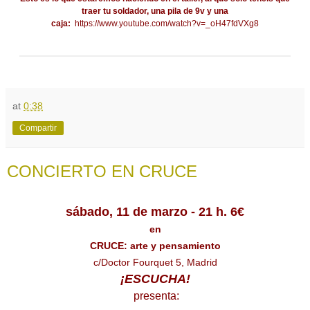
traer tu soldador, una pila de 9v y una
caja:
https://www.youtube.com/watch?v=_oH47fdVXg8
at
0:38
Compartir
CONCIERTO EN CRUCE
sábado, 11 de marzo - 21 h. 6€
en
CRUCE: arte y pensamiento
c/Doctor Fourquet 5, Madrid
¡ESCUCHA!
presenta: