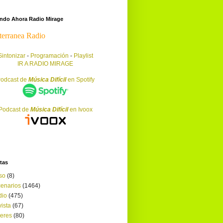
endo Ahora Radio Mirage
Sintonizar
-
Programación
-
Playlist
IR A RADIO MIRAGE
odcast de
Música Difícil
en Spotify
Podcast de
Música Difícil
en Ivoox
tas
so
(8)
enarios
(1464)
dio
(475)
ista
(67)
leres
(80)