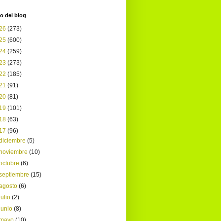
o del blog
26
(273)
25
(600)
24
(259)
23
(273)
22
(185)
21
(91)
20
(81)
19
(101)
18
(63)
17
(96)
diciembre
(5)
noviembre
(10)
octubre
(6)
septiembre
(15)
agosto
(6)
julio
(2)
junio
(8)
mayo
(10)