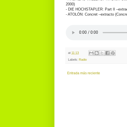
2000)
- DIE HOCHSTAPLER: Part II –extract
- ATOLÓN: Concret –extracto (Concre
at
11:13
Labels:
Radio
Entrada más reciente