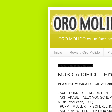
ORO MOLIDO es un fanzine d
Inicio
Revista Oro Molido
Pr
jueves, 2 de marzo de 2017
MÚSICA DIFICIL - Emi
PLAYLIST MÚSICA DIFÍCIL 28 Feb
- AXEL DÖRNER – ERHARD HIRT: Blac
- AKI TAKASE – ALEX VON SCHLIPPEN
Music Production, 1995)
- RUPP – MÜLLER – FISCHERLEHNER: 
- ANDREAS WILLERS: Tin Drum Stories