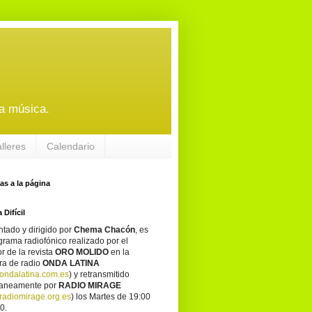
a música.
alleres
Calendario
tas a la página
 Difícil
tado y dirigido por
Chema Chacón
, es
grama radiofónico realizado por el
or de la revista
ORO MOLIDO
en la
ra de radio
ONDA LATINA
ondalatina.com.es
) y retransmitido
taneamente por
RADIO MIRAGE
adiomirage.org.es
) los Martes de 19:00
0.