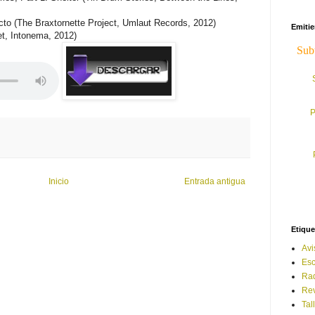
o (The Braxtornette Project, Umlaut Records, 2012)
Emiti
t, Intonema, 2012)
P
Inicio
Entrada antigua
Etique
Avi
Esc
Ra
Rev
Tal