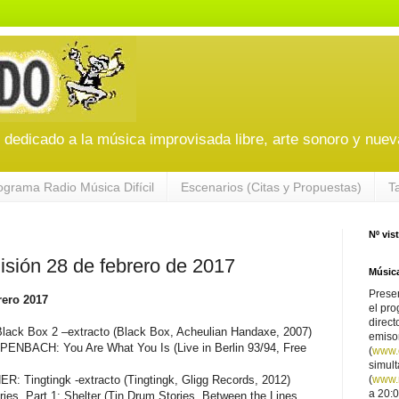
edicado a la música improvisada libre, arte sonoro y nuev
ograma Radio Música Difícil
Escenarios (Citas y Propuestas)
T
Nº vis
sión 28 de febrero de 2017
Música
Presen
rero 2017
el pro
direct
k Box 2 –extracto (Black Box, Acheulian Handaxe, 2007)
emiso
BACH: You Are What You Is (Live in Berlin 93/94, Free
(
www.
simul
Tingtingk -extracto (Tingtingk, Gligg Records, 2012)
(
www.r
a 20:0
, Part 1: Shelter (Tin Drum Stories, Between the Lines,