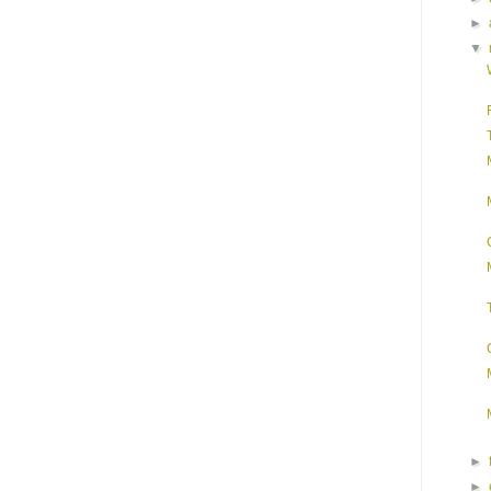
►
▼
►
►