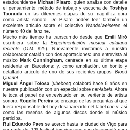
estadounidense
Michael Pisaro
, quien analiza con detalle
el pensamiento, método de trabajo y escucha de
Toshiya
Tsonuda
en las diferentes etapas de su magnífica obra
como artista sonoro. De Pisaro podéis leer también un
excelente artículo sobre el colectivo
Wandelweiser
en el
número 40 del fanzine.
Mucho más tiempo ha transcurrido desde que
Emili Miró
escribiera sobre la
Experimentación musical catalana
reciente
(
O.M
. #25). Nuevamente invitamos a nuestro
colaborador catalán con dos aportaciones: una entrevista al
músico
Mark Cunningham,
centrada en su última etapa
residente en Barcelona; y, como ampliación, un bonito y
detallado artículo de uno de sus recientes grupos,
Blood
Quartet
.
Miguel Ángel Tolosa
(
ubeboet
) colaboró hace 8 años en
nuestra publicación con un especial sobre
net-labels
. Ahora
le toca el papel de entrevistado en su vertiente de artista
sonoro.
Rogelio Pereira
se encargó de las preguntas al que
fuera responsable del hoy desaparecido net-label
con-v
, así
como las reseñas de algunos discos donde el músico
participa.
Rui Eduardo Paes
se acercó hasta la ciudad de Vigo para
ver parte del 12º festival
Imaxinaxons
que documentó para