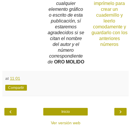
cualquier
imprímelo para
elemento gráfico
crear un
o escrito de esta
cuadernillo y
publicación, sí
leerlo
estaremos
comodamente y
agradecidos si se
guardarlo con los
citan el nombre
anteriores
del autor y el
números
número
correspondiente
de
ORO MOLIDO
at
11:01
Compartir
‹
›
Inicio
Ver versión web