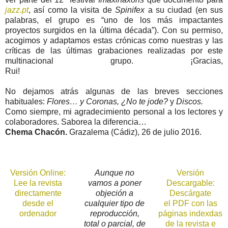
jazz.pt
, así como la visita de
Spinifex
a su ciudad (en sus
palabras, el grupo es “uno de los más impactantes
proyectos surgidos en la última década”). Con su permiso,
acogimos y adaptamos estas crónicas como nuestras y las
críticas de las últimas grabaciones realizadas por este
multinacional grupo. ¡Gracias,
Rui!
No dejamos atrás algunas de las breves secciones
habituales:
Flores… y Coronas, ¿No te jode?
y
Discos.
Como siempre, mi agradecimiento personal a los lectores y
colaboradores. Saborea la diferencia…
Chema Chacón.
Grazalema (Cádiz), 26 de julio 2016.
Versión Online:
Aunque no
Versión
Lee la revista
vamos a poner
Descargable:
directamente
objeción a
Descárgate
desde el
cualquier tipo de
el PDF con las
ordenador
reproducción,
páginas indexdas
total o parcial, de
de la revista e