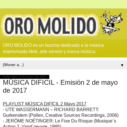
ORO MOLIDO es un fanzine dedicado a la música
improvisada libre, arte sonoro y nueva música.
▼
miércoles, 3 de mayo de 2017
MÚSICA DIFICIL - Emisión 2 de mayo
de 2017
PLAYLIST MÚSICA DIFÍCIL 2 Mayo 2017
- UTE WASSERMANN – RICHARD BARRETT:
Gurkenstern (Pollen, Creative Sources Recordings, 2006)
- JERÔME NOÉTINGER: Le Fixe Du Risque (Musique´s
Action 2, Vand´oeuvre, 1995)