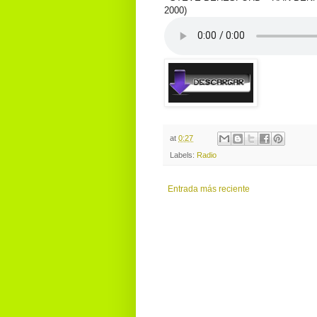
2000)
at
0:27
Labels:
Radio
Entrada más reciente