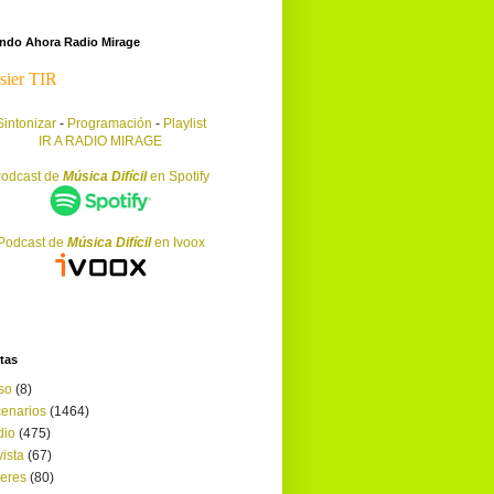
endo Ahora Radio Mirage
Sintonizar
-
Programación
-
Playlist
IR A RADIO MIRAGE
odcast de
Música Difícil
en Spotify
Podcast de
Música Difícil
en Ivoox
tas
so
(8)
enarios
(1464)
dio
(475)
ista
(67)
leres
(80)