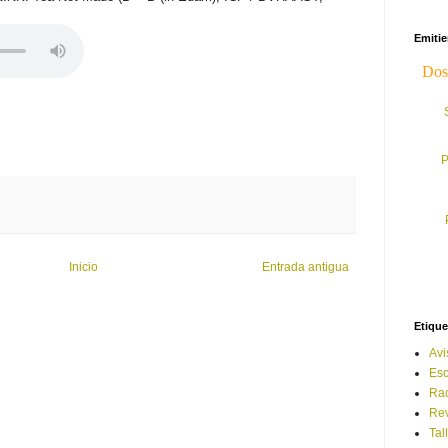
Emiti
P
Inicio
Entrada antigua
Etique
Avi
Esc
Ra
Rev
Tal