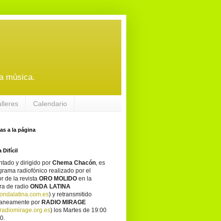
a música.
alleres
Calendario
tas a la página
 Difícil
tado y dirigido por
Chema Chacón
, es
grama radiofónico realizado por el
or de la revista
ORO MOLIDO
en la
ra de radio
ONDA LATINA
ondalatina.com.es
) y retransmitido
taneamente por
RADIO MIRAGE
adiomirage.org.es
) los Martes de 19:00
0.