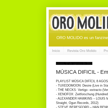
ORO MOLIDO es un fanzine d
Inicio
Revista Oro Molido
Pr
jueves, 17 de agosto de 2017
MÚSICA DIFICIL - Emi
PLAYLIST MÚSICA DIFÍCIL 8 AGOS
- TUXEDOMOON: Desire (Live in Stal
- THE NECKS: Vertigo –extracto (Ve
- XENOFOX: Zeitforschung (Hundred 
- ALEXANDER HAWKINS – LOUIS MO
Straight, Ogun Records, 2012)
- STEVE BERESFORD – HAN BENNINK