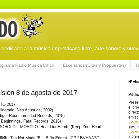
edicado a la música improvisada libre, arte sonoro y nuev
ograma Radio Música Difícil
Escenarios (Citas y Propuestas)
T
Nº vis
sión 8 de agosto de 2017
Música
Presen
TO 2017
el pro
ingrado, Neo Acustica, 2002)
direct
rtigo, Recommended Records, 2015)
emiso
Beginnings, Farai Records, 2016)
(
www.
HOLO – MOHOLO: Hear Our Hearts (Keep Your Heart
simul
(
www.r
a 20:0
: Tea Not Made (B + B (in Edam), ICP / BVHAAST,