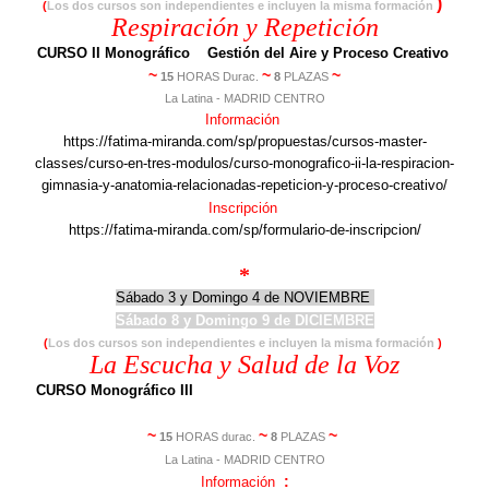
)
(
Los dos cursos son independientes e incluyen la misma formación
Respiración y Repetición
CURSO II Monográfico
::
Gestión del Aire y Proceso Creativo
~
~
~
15
HORAS Durac.
8
PLAZAS
La Latina - MADRID CENTRO
Información
https://fatima-miranda.com/sp/propuestas/cursos-master-
classes/curso-en-tres-modulos/curso-monografico-ii-la-respiracion-
gimnasia-y-anatomia-relacionadas-repeticion-y-proceso-creativo/
Inscripción
https://fatima-miranda.com/sp/formulario-de-inscripcion/
*
Sábado 3 y Domingo 4 de NOVIEMBRE
Sábado 8 y Domingo 9 de DICIEMBRE
(
Los dos cursos son independientes e incluyen la misma formación
)
La Escucha y Salud de la Voz
::
~
~
CURSO Monográfico III
Escucha
Resonadores
Higiene
del aparato fonador
~
~
~
15
HORAS durac.
8
PLAZAS
La Latina - MADRID CENTRO
:
Información