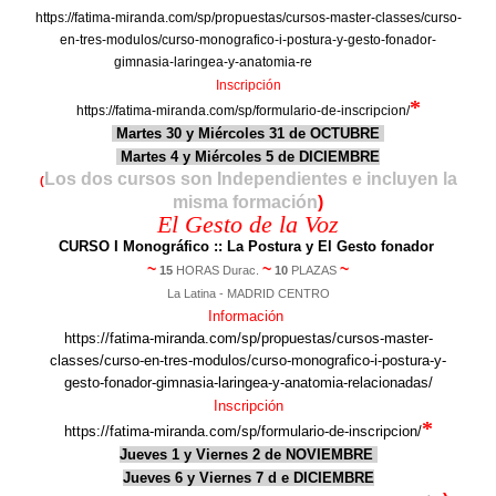
https://fatima-miranda.com/sp/propuestas/cursos-master-classes/curso-
en-tres-modulos/curso-monografico-i-postura-y-gesto-fonador-
gimnasia-laringea-y-anatomia-re
lacionadas/
Inscripción
*
https://fatima-miranda.com/sp/formulario-de-inscripcion/
Martes 30 y Miércoles 31 de OCTUBRE
Martes 4 y Miércoles 5 de DICIEMBRE
Los dos cursos son Independientes e incluyen la
(
misma formación
)
El Gesto de la Voz
CURSO I Monográfico
::
La Postura y El Gesto fonador
~
~
~
15
HORAS Durac.
10
PLAZAS
La Latina - MADRID CENTRO
Información
https://fatima-miranda.com/sp/propuestas/cursos-master-
classes/curso-en-tres-modulos/curso-monografico-i-postura-y-
gesto-fonador-gimnasia-laringea-y-anatomia-relacionadas/
Inscripción
*
https://fatima-miranda.com/sp/formulario-de-inscripcion/
Jueves
1
y Viernes
2
de NOVIEMBRE
Jueves
6
y Viernes
7 d
e DICIEMBRE