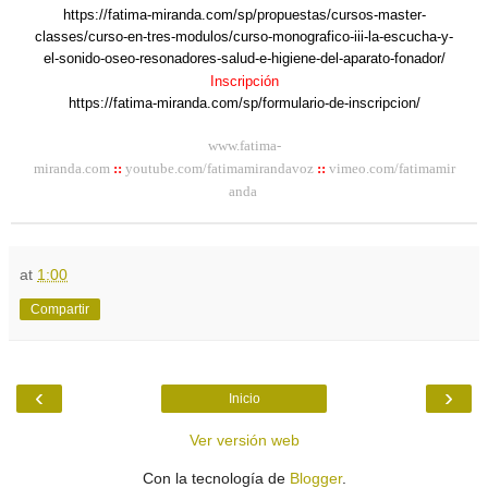
https://fatima-miranda.com/sp/propuestas/cursos-master-
classes/curso-en-tres-modulos/curso-monografico
-iii-la-escucha-y-
el-sonido-oseo-resonadores-salud-e-higiene-del-aparato-fonador/
Inscripción
https://fatima-miranda.com/sp/formulario-de-inscripcion/
www.fatima-
miranda.com
::
youtube.com/fatimamirandavoz
::
vimeo.com/fatimamir
anda
at
1:00
Compartir
‹
›
Inicio
Ver versión web
Con la tecnología de
Blogger
.