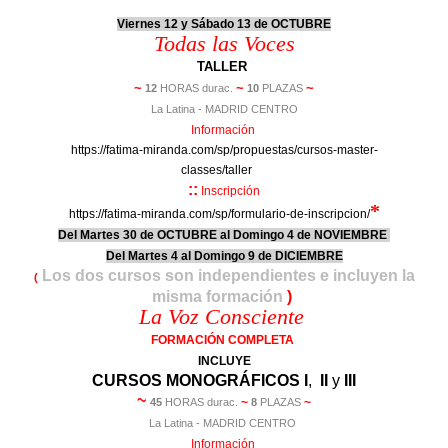
Viernes 12 y Sábado 13 de OCTUBRE
Todas las Voces
TALLER
~
~
~
12
HORAS durac.
10
PLAZAS
La Latina - MADRID CENTRO
Información
https://fatima-miranda.com/sp/propuestas/cursos-master-
classes/taller
es/
::
Inscripción
*
https://fatima-miranda.com/sp/formulario-de-inscripcion/
Del Martes 30 de OCTUBRE al Domingo 4 de NOVIEMBRE
Del Martes 4 al Domingo 9 de DICIEMBRE
Los dos cursos son independientes e incluyen la
(
misma formación
)
La Voz Consciente
FORMACIÓN COMPLETA
INCLUYE
CURSOS MONOGRÁFICOS I
,
II
y
III
~
~
~
45
HORAS durac.
8
PLAZAS
La Latina - MADRID CENTRO
Información