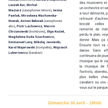
des musiciens et
Leszek Kur, Michał
un orchestre et s
Maziarz
(saxophones ténors)
, Iwona
a tout démonté, p
Pawlak, Mirosława Wachowska-
retrouvé d’autres
Nowak, Antoni Beksiak
(saxophones
bricolé celles
alto)
, Piotr Lachowicz, Marcin
remonté de mém
Chrzanowski
(trombone)
, Olga Kozieł,
perdu le plan, vo
Magdalena Duda Szachowicz,
donne. Mais ça c
Emmanuel Levy, Mikołaj Janowski,
Ensuite tout va 
Karol Majerowski
(trompette)
,
Wojciech
danse. Sans ef
Lubertowicz
(baraban)
continuera de jouer
musique qui le car
la musique de fê
foxtrots, obereks
plus belles chau
cavaliers ou vos 
vous sur le parque
Dimanche 30 avril - 19h00