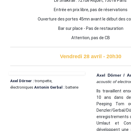
Le Shakirail : 72 rue Riquet, 75018 Paris
Entrée en prix libre, pas de réservations
Ouverture des portes 45mn avant le début des c
Bar sur place - Pas de restauration
Attention, pas de CB
Vendredi 28 avril - 20h30
Axel Dörner / A
Axel Dörner :
trompette,
acoustic of electro
électroniques
Antonin Gerbal :
batterie
Ils travaillent e
10 ans dans de
Peeping Tom o
Denzler/Gerbal/D
enregistrements o
Umlaut et Conf
développent une 