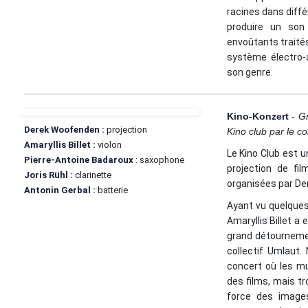
racines dans diffé
produire un son
envoûtants traité
système électro-
son genre.
Kino-Konzert
-
G
Derek Woofenden
:
projection
Kino club par le co
Amaryllis Billet :
violon
Le Kino Club est u
Pierre-Antoine Badaroux
:
saxophone
projection de fil
Joris Rühl
:
clarinette
organisées par De
Antonin Gerbal :
batterie
Ayant vu quelques
Amaryllis Billet a 
grand détournemen
collectif Umlaut.
concert où les mu
des films, mais t
force des images