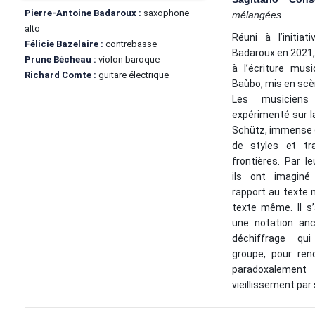
Pierre-Antoine Badaroux :
saxophone
mélangées
alto
Réuni à l’initiat
Félicie Bazelaire :
contrebasse
Badaroux en 2021, 
Prune Bécheau :
violon baroque
à l’écriture mus
Richard Comte :
guitare électrique
Baùbo, mis en scè
Les musicien
expérimenté sur l
Schütz, immense 
de styles et tra
frontières. Par l
ils ont imaginé
rapport au texte 
texte même. Il s’
une notation an
déchiffrage qui
groupe, pour ren
paradoxalemen
vieillissement par