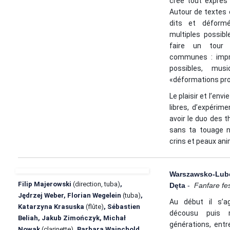
créé tout exprès
Autour de textes 
dits et déform
multiples possible
faire un tour
communes : impro
possibles, musiq
«déformations pro
Le plaisir et l’env
libres, d’expérime
avoir le duo des 
sans ta touage n
crins et peaux an
Warszawsko-Lu
Filip Majerowski
(direction, tuba)
,
Dęta
-
Fanfare fes
Jędrzej Weber, Florian Wegelein
(tuba)
,
Au début il s’ag
Katarzyna Krasuska
(flûte)
, Sébastien
décousu puis 
Beliah, Jakub Zimończyk, Michał
générations, entr
Nowak
(clarinette)
, Barbara Wajnchold,