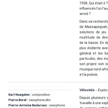
1938. Qui était-il
influencés l'un l'au
arrivé ?
Dans sa recherche 
de Massapequah, 
solutions de jeu 
multitude de dire
de la basse. En d
plus évidente avec
général et les b
particulier, des i
son propre son s
musique nord-afric
et la poésie.
Vélocités
-
Explor
Karl Naegelen :
composition
Depuis plusieurs 
Pierre Borel :
saxophone alto
travaille à une ex
Pierre-Antoine Badaroux :
saxophone