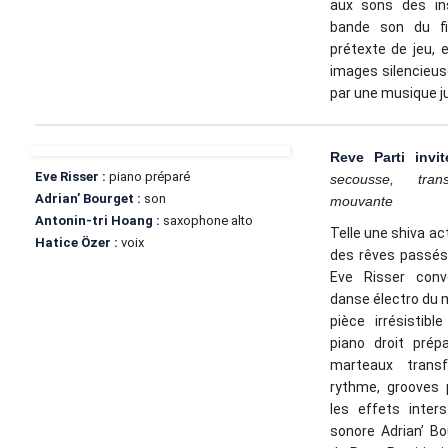
aux sons des ins
bande son du fi
prétexte de jeu, 
images silencieus
par une musique j
Reve Parti inv
Eve Risser :
piano préparé
secousse, tran
Adrian’ Bourget :
son
mouvante
Antonin-tri Hoang :
saxophone alto
Telle une shiva a
Hatice Özer :
voix
des rêves passés 
Eve Risser conv
danse électro du 
pièce irrésistib
piano droit prép
marteaux trans
rythme, grooves 
les effets inters
sonore Adrian’ Bo