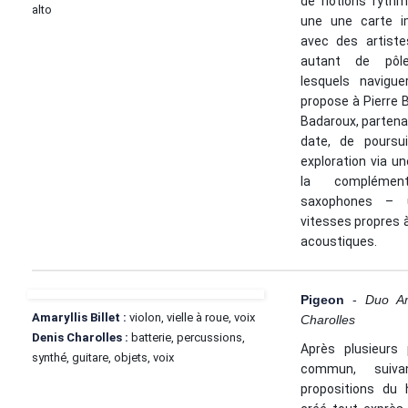
de notions rythm
alto
une une carte i
avec des artiste
autant de pôle
lesquels navigue
propose à Pierre B
Badaroux, partena
date, de poursu
exploration via u
la complémen
saxophones – 
vitesses propres à
acoustiques.
Pigeon
-
Duo Ama
Amaryllis Billet :
violon, vielle à roue, voix
Charolles
Denis Charolles :
batterie, percussions,
Après plusieurs 
synthé, guitare, objets, voix
commun, suiva
propositions du 