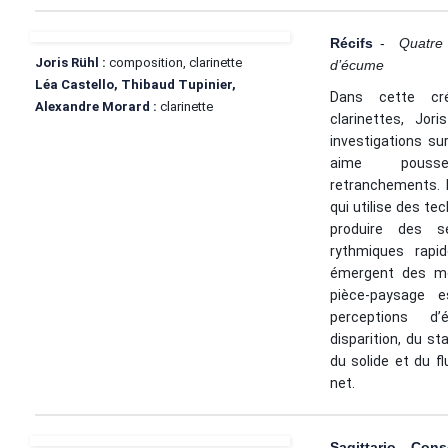
Récifs
-
Quatre 
Joris Rühl :
composition, clarinette
d’écume
Léa Castello, Thibaud Tupinier,
Dans cette cré
Alexandre Morard :
clarinette
clarinettes, Jor
investigations su
aime pous
retranchements. 
qui utilise des te
produire des s
rythmiques rapid
émergent des mot
pièce-paysage 
perceptions d
disparition, du s
du solide et du fl
net.
Sagittario C