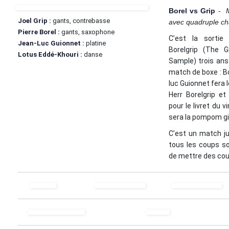
Borel vs Grip
-
M
Joel Grip :
gants, contrebasse
avec quadruple c
Pierre Borel :
gants, saxophone
C’est la sortie
Jean-Luc Guionnet :
platine
Borelgrip (The G
Lotus Eddé-Khouri :
danse
Sample) trois ans
match de boxe : Bo
luc Guionnet fera l
Herr Borelgrip et 
pour le livret du v
sera la pompom gir
C’est un match j
tous les coups so
de mettre des cou