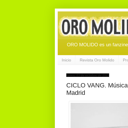
ORO MOLIDO es un fanzine d
Inicio
Revista Oro Molido
Pr
lunes, 23 de octubre de 2023
CICLO VANG. Músic
Madrid