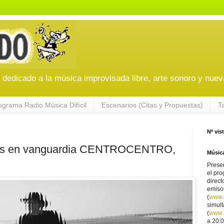
edicado a la música improvisada libre, arte sonoro y nuev
ograma Radio Música Difícil
Escenarios (Citas y Propuestas)
T
Nº vis
as en vanguardia CENTROCENTRO,
Música
Presen
el pro
direct
emiso
(
www.
simul
(
www.r
a 20:0