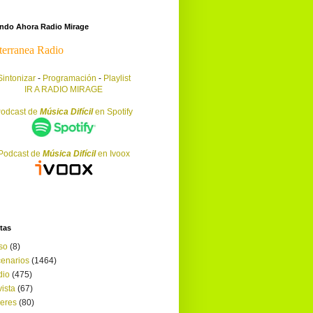
endo Ahora Radio Mirage
Sintonizar
-
Programación
-
Playlist
IR A RADIO MIRAGE
odcast de
Música Difícil
en Spotify
Podcast de
Música Difícil
en Ivoox
tas
so
(8)
enarios
(1464)
dio
(475)
ista
(67)
leres
(80)