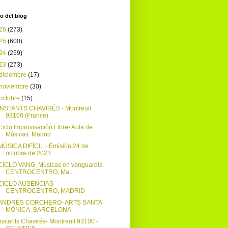
o del blog
26
(273)
25
(600)
24
(259)
23
(273)
diciembre
(17)
noviembre
(30)
octubre
(15)
INSTANTS CHAVIRÉS - Montreuil
93100 (France)
Ciclo Improvisación Libre- Aula de
Músicas. Madrid
MÚSICA DIFÍCIL - Emisión 24 de
octubre de 2023
CICLO VANG. Músicas en vanguardia
CENTROCENTRO, Ma...
CICLO AUSENCIAS-
CENTROCENTRO, MADRID
ANDRÉS CORCHERO- ARTS SANTA
MÒNICA, BARCELONA
Instants Chavirés- Montreuil 93100 -