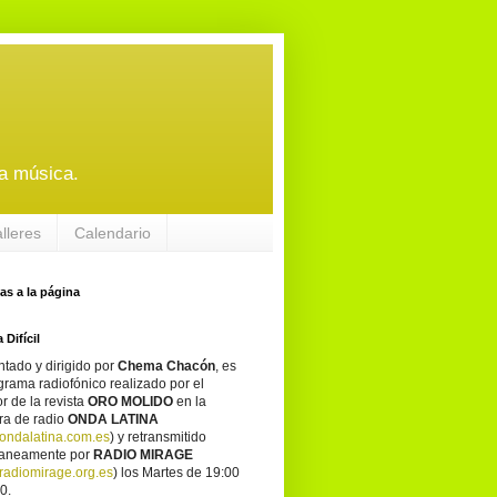
a música.
alleres
Calendario
tas a la página
 Difícil
tado y dirigido por
Chema Chacón
, es
grama radiofónico realizado por el
or de la revista
ORO MOLIDO
en la
ra de radio
ONDA LATINA
ondalatina.com.es
) y retransmitido
taneamente por
RADIO MIRAGE
adiomirage.org.es
) los Martes de 19:00
0.