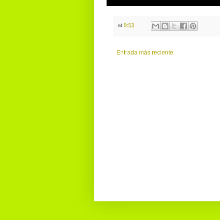
at
9:53
Entrada más reciente