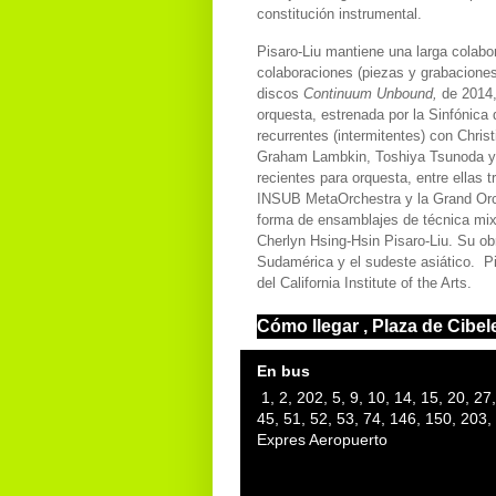
constitución instrumental.
Pisaro-Liu mantiene una larga colabo
colaboraciones (piezas y grabaciones
discos
Continuum Unbound,
de 2014
orquesta, estrenada por la Sinfónica 
recurrentes (intermitentes) con Chri
Graham Lambkin, Toshiya Tsunoda y 
recientes para orquesta, entre ellas
INSUB MetaOrchestra y la Grand Orch
forma de ensamblajes de técnica mixta
Cherlyn Hsing-Hsin Pisaro-Liu. Su ob
Sudamérica y el sudeste asiático. P
del California Institute of the Arts.
Cómo llegar , Plaza de Cibel
En bus
1, 2, 202, 5, 9, 10, 14, 15, 20, 27,
45, 51, 52, 53, 74, 146, 150, 203,
Expres Aeropuerto