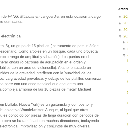
Archiv
ón de
VANG. Músicas en vanguardia
, en esta ocasión a cargo
►
20
mo comisarios.
►
20
►
20
 electrónica
▼
20
►
l 3), un grupo de 16 platillos (instrumento de percusión)se
►
 escenario. Como árboles en un bosque, cada uno proyecta
▼
propio rango de amplitud y vibración). Los puntos en el
enerar ondas (o patrones de agrupación en el orden y
tillos con un arco de violoncello). A esto le sucede un
nidos de la gravedad interfieren con la 'suavidad' de los
co. La gravedad prevalece, y debajo de los platillos comienza
na parte con una onda senoidal que encuentra una
a compleja armonía de las 16 piezas de metal” Michael
en Buffalo, Nueva York) es un guitarrista y compositor y
 colectivo Wandelweiser. Aunque, al igual que otros
u es conocido por piezas de larga duración con periodos de
 su obra se ha ramificado en muchas direcciones, incluyendo
electrónica, improvisación y conjuntos de muy diversa