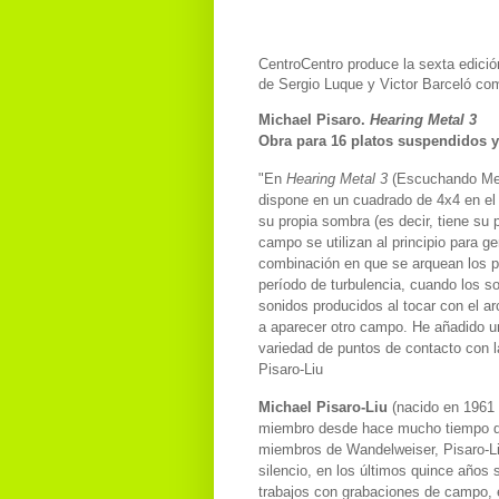
CentroCentro produce la sexta edici
de Sergio Luque y Victor Barceló co
Michael Pisaro.
Hearing Metal 3
Obra para 16 platos suspendidos y
"En
Hearing Metal 3
(Escuchando Meta
dispone en un cuadrado de 4x4 en el
su propia sombra (es decir, tiene su 
campo se utilizan al principio para g
combinación en que se arquean los pla
período de turbulencia, cuando los so
sonidos producidos al tocar con el ar
a aparecer otro campo. He añadido u
variedad de puntos de contacto con l
Pisaro-Liu
Michael Pisaro-Liu
(nacido en 1961 
miembro desde hace mucho tiempo del
miembros de Wandelweiser, Pisaro-Li
silencio, en los últimos quince años
trabajos con grabaciones de campo, 