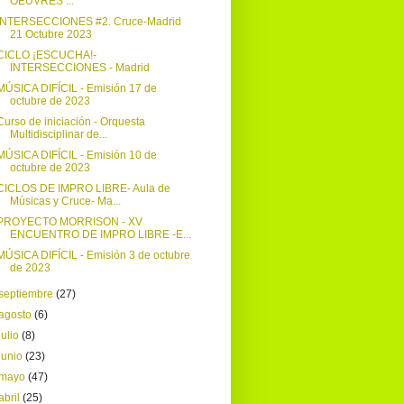
OEUVRES ...
INTERSECCIONES #2. Cruce-Madrid
21 Octubre 2023
CICLO ¡ESCUCHA!-
INTERSECCIONES - Madrid
MÚSICA DIFÍCIL - Emisión 17 de
octubre de 2023
Curso de iniciación - Orquesta
Multidisciplinar de...
MÚSICA DIFÍCIL - Emisión 10 de
octubre de 2023
CICLOS DE IMPRO LIBRE- Aula de
Músicas y Cruce- Ma...
PROYECTO MORRISON - XV
ENCUENTRO DE IMPRO LIBRE -E...
MÚSICA DIFÍCIL - Emisión 3 de octubre
de 2023
septiembre
(27)
agosto
(6)
julio
(8)
junio
(23)
mayo
(47)
abril
(25)