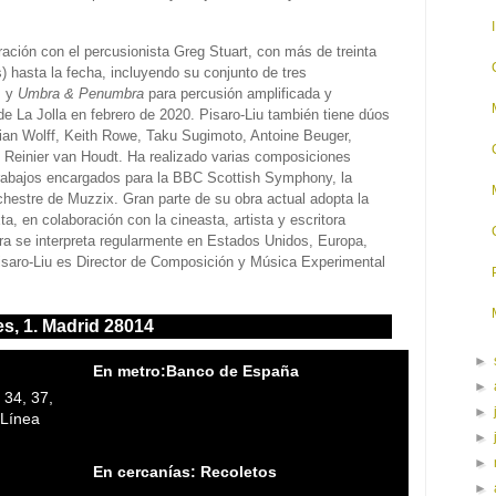
ración con el percusionista Greg Stuart, con más de treinta
) hasta la fecha, incluyendo su conjunto de tres
, y
Umbra & Penumbra
para percusión amplificada y
de La Jolla en febrero de 2020. Pisaro-Liu también tiene dúos
stian Wolff, Keith Rowe, Taku Sugimoto, Antoine Beuger,
Reinier van Houdt. Ha realizado varias composiciones
 trabajos encargados para la BBC Scottish Symphony, la
estre de Muzzix. Gran parte de su obra actual adopta la
, en colaboración con la cineasta, artista y escritora
ra se interpreta regularmente en Estados Unidos, Europa,
isaro-Liu es Director de Composición y Música Experimental
es, 1. Madrid 28014
►
En metro:Banco de España
►
 34, 37,
►
 Línea
►
►
En cercanías: Recoletos
►