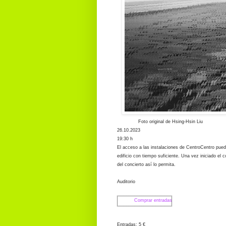
Foto original de Hsing-Hsin Liu
26.10.2023
19:30 h
El acceso a las instalaciones de CentroCentro puede
edificio con tiempo suficiente. Una vez iniciado el 
del concierto así lo permita.
Auditorio
Comprar entradas
Entradas: 5 €