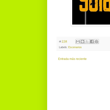
at
2:04
Labels:
Escenarios
Entrada más reciente