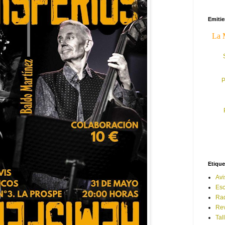
Emiti
P
Etique
Avi
Esc
Ra
Rev
Tal