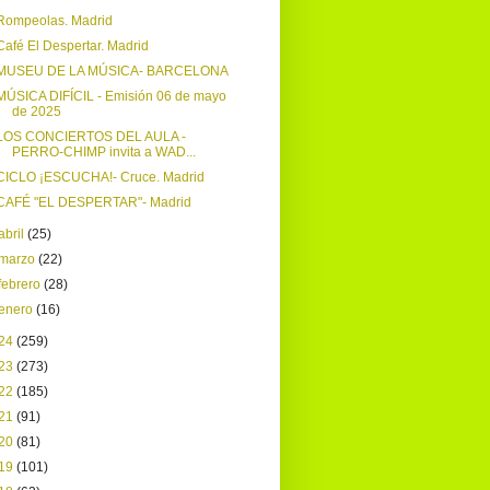
Rompeolas. Madrid
Café El Despertar. Madrid
MUSEU DE LA MÚSICA- BARCELONA
MÚSICA DIFÍCIL - Emisión 06 de mayo
de 2025
LOS CONCIERTOS DEL AULA -
PERRO-CHIMP invita a WAD...
CICLO ¡ESCUCHA!- Cruce. Madrid
CAFÉ "EL DESPERTAR"- Madrid
abril
(25)
marzo
(22)
febrero
(28)
enero
(16)
24
(259)
23
(273)
22
(185)
21
(91)
20
(81)
19
(101)