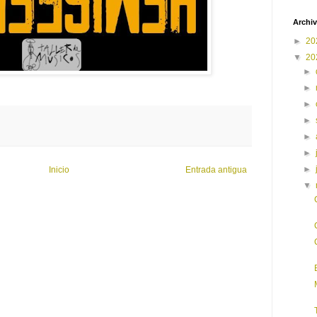
Archiv
►
20
▼
20
►
►
►
►
►
►
►
Inicio
Entrada antigua
▼