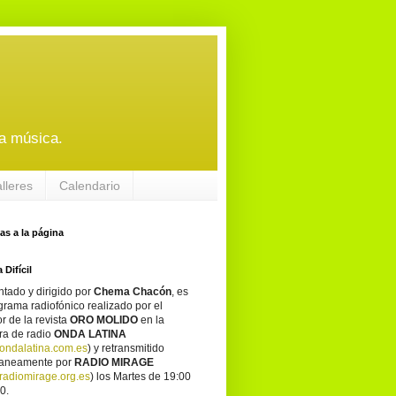
a música.
alleres
Calendario
tas a la página
 Difícil
tado y dirigido por
Chema Chacón
, es
grama radiofónico realizado por el
or de la revista
ORO MOLIDO
en la
ra de radio
ONDA LATINA
ondalatina.com.es
) y retransmitido
taneamente por
RADIO MIRAGE
adiomirage.org.es
) los Martes de 19:00
0.