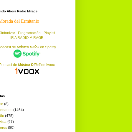
endo Ahora Radio Mirage
Sintonizar
-
Programación
-
Playlist
IR A RADIO MIRAGE
odcast de
Música Difícil
en Spotify
Podcast de
Música Difícil
en Ivoox
tas
so
(8)
enarios
(1464)
dio
(475)
ista
(67)
leres
(80)