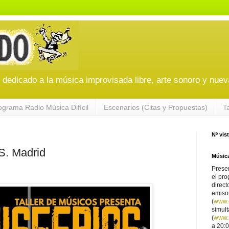
edicado a la música improvisada libre, arte sonoro y nuev
ograma Radio Música Difícil
Escenarios (Citas y Propuestas)
T
Nº vis
. Madrid
Música
Presen
el pro
direct
emiso
(
www.
simul
(
www.r
a 20:0