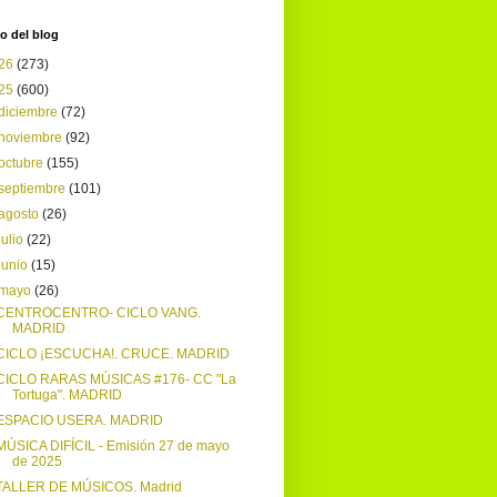
o del blog
26
(273)
25
(600)
diciembre
(72)
noviembre
(92)
octubre
(155)
septiembre
(101)
agosto
(26)
julio
(22)
junio
(15)
mayo
(26)
CENTROCENTRO- CICLO VANG.
MADRID
CICLO ¡ESCUCHA!. CRUCE. MADRID
CICLO RARAS MÚSICAS #176- CC "La
Tortuga". MADRID
ESPACIO USERA. MADRID
MÚSICA DIFÍCIL - Emisión 27 de mayo
de 2025
TALLER DE MÚSICOS. Madrid