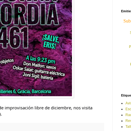
Emiti
P
Etique
Avi
de improvisación libre de diciembre, nos visita
Esc
).
Ra
Rev
Tal