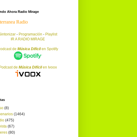
endo Ahora Radio Mirage
Sintonizar
-
Programación
-
Playlist
IR A RADIO MIRAGE
odcast de
Música Difícil
en Spotify
Podcast de
Música Difícil
en Ivoox
tas
so
(8)
enarios
(1464)
dio
(475)
ista
(67)
leres
(80)