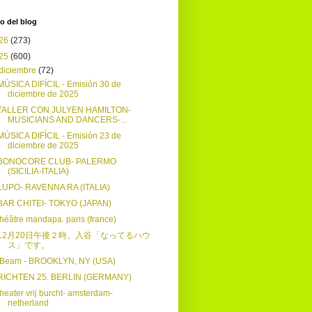
o del blog
26
(273)
25
(600)
diciembre
(72)
MÚSICA DIFÍCIL - Emisión 30 de
diciembre de 2025
TALLER CON JULYEN HAMILTON-
MUSICIANS AND DANCERS-...
MÚSICA DIFÍCIL - Emisión 23 de
diciembre de 2025
BONOCORE CLUB- PALERMO
(SICILIA-ITALIA)
LUPO- RAVENNA RA (ITALIA)
BAR CHITEI- TOKYO (JAPAN)
théâtre mandapa. paris (france)
12月20日午後２時。入谷「なってるハウ
ス」です。
IBeam - BROOKLYN, NY (USA)
RICHTEN 25. BERLIN (GERMANY)
theater vrij burcht- amsterdam-
netherland