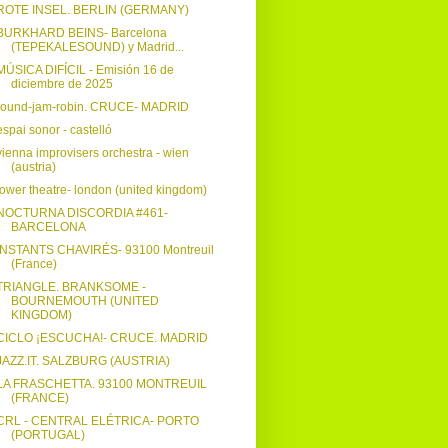
ROTE INSEL. BERLIN (GERMANY)
BURKHARD BEINS- Barcelona
(TEPEKALESOUND) y Madrid...
MÚSICA DIFÍCIL - Emisión 16 de
diciembre de 2025
round-jam-robin. CRUCE- MADRID
espai sonor - castelló
vienna improvisers orchestra - wien
(austria)
tower theatre- london (united kingdom)
NOCTURNA DISCORDIA #461-
BARCELONA
INSTANTS CHAVIRÉS- 93100 Montreuil
(France)
TRIANGLE. BRANKSOME -
BOURNEMOUTH (UNITED
KINGDOM)
CICLO ¡ESCUCHA!- CRUCE. MADRID
JAZZ.IT. SALZBURG (AUSTRIA)
LA FRASCHETTA. 93100 MONTREUIL
(FRANCE)
CRL - CENTRAL ELÉTRICA- PORTO
(PORTUGAL)