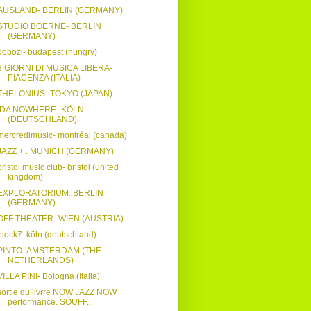
AUSLAND- BERLIN (GERMANY)
STUDIO BOERNE- BERLIN
(GERMANY)
dobozi- budapest (hungry)
3 GIORNI DI MUSICA LIBERA-
PIACENZA (ITALIA)
THELONIUS- TOKYO (JAPAN)
IDA NOWHERE- KÖLN
(DEUTSCHLAND)
mercredimusic- montréal (canada)
JAZZ + . MUNICH (GERMANY)
bristol music club- bristol (united
kingdom)
EXPLORATORIUM. BERLIN
(GERMANY)
OFF THEATER -WIEN (AUSTRIA)
block7. köln (deutschland)
PINTO- AMSTERDAM (THE
NETHERLANDS)
VILLA PINI- Bologna (Italia)
sortie du livrre NOW JAZZ NOW +
performance. SOUFF...