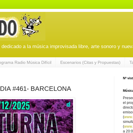
edicado a la música improvisada libre, arte sonoro y nuev
ograma Radio Música Difícil
Escenarios (Citas y Propuestas)
T
Nº vis
IA #461- BARCELONA
Música
Presen
el pro
direct
emiso
(
www.
simul
(
www.r
a 20:0