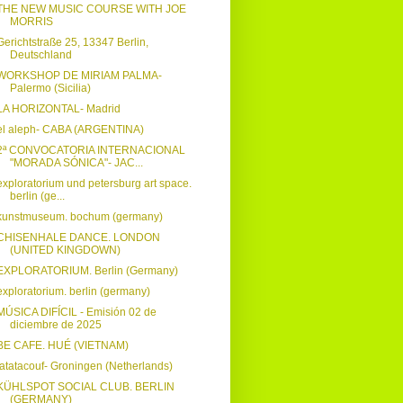
THE NEW MUSIC COURSE WITH JOE
MORRIS
Gerichtstraße 25, 13347 Berlin,
Deutschland
WORKSHOP DE MIRIAM PALMA-
Palermo (Sicilia)
LA HORIZONTAL- Madrid
el aleph- CABA (ARGENTINA)
2ª CONVOCATORIA INTERNACIONAL
"MORADA SÓNICA"- JAC...
exploratorium und petersburg art space.
berlin (ge...
kunstmuseum. bochum (germany)
CHISENHALE DANCE. LONDON
(UNITED KINGDOWN)
EXPLORATORIUM. Berlin (Germany)
exploratorium. berlin (germany)
MÚSICA DIFÍCIL - Emisión 02 de
diciembre de 2025
BE CAFE. HUÉ (VIETNAM)
tatatacouf- Groningen (Netherlands)
KÜHLSPOT SOCIAL CLUB. BERLIN
(GERMANY)