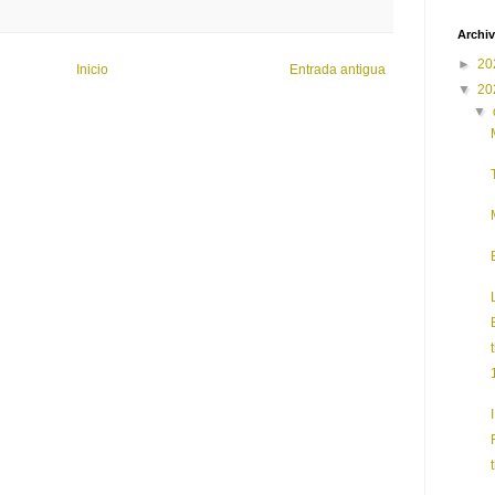
Archiv
►
20
Inicio
Entrada antigua
▼
20
▼