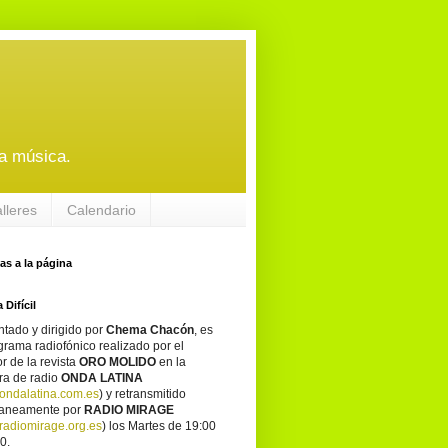
a música.
alleres
Calendario
tas a la página
 Difícil
tado y dirigido por
Chema Chacón
, es
grama radiofónico realizado por el
or de la revista
ORO MOLIDO
en la
ra de radio
ONDA LATINA
ondalatina.com.es
) y retransmitido
taneamente por
RADIO MIRAGE
adiomirage.org.es
) los Martes de 19:00
0.