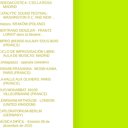
VIDEOACÚSTICA- CSO LA ROSA.
MADRID
CATALYTIC SOUND FESTIVAL-
WASHINGTON D.C. AND NEW ...
miejscu. KRAKÓW (POLAND)
BERTRAND DENZLER - FRANTZ
LORIOT dans la librairie...
IMPRO @93600 AULNAY-SOUS-BOIS
(FRANCE)
CICLO DE IMPROVISACIÓN LIBRE-
AULA DE MUSICAS. MADRID
Lördagsjazz - uppsala (sweden)
RISHAB PRASANNA - MOSIN KAWA.
PARIS (FRANCE)
LA HALLE AUX OLIVIERS. PARIS
(FRANCE)
DUO MOHABBAT. 69100
VILLEURBANNE (FRANCE)
LEWISHAM ARTHOUSE - LONDON
(UNITED KINGDOM)
EXPLORATORIUM-BERLIN
(GERMANY)
MÚSICA DIFÍCIL - Emisión 09 de
diciembre de 2025