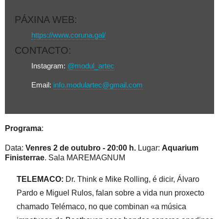
PÁXINA WEB
:
https://www.coruna.gal/
CONTACTO
:
Instagram:
@modul_artec
Email:
info.modulartec@gmail.com
Programa
:
Data:
Venres 2 de outubro - 20:00 h.
Lugar:
Aquarium
Finisterrae
. Sala MAREMAGNUM
TELEMACO:
Dr. Think e Mike Rolling, é dicir, Álvaro
Pardo e Miguel Rulos, falan sobre a vida nun proxecto
chamado Telémaco, no que combinan «a música