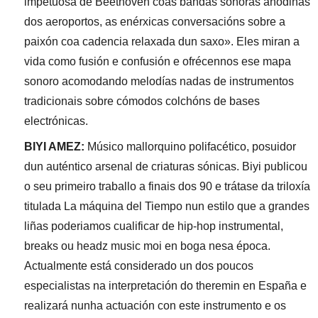
impetuosa de Beethoven coas bandas sonoras anodinas
dos aeroportos, as enérxicas conversacións sobre a
paixón coa cadencia relaxada dun saxo». Eles miran a
vida como fusión e confusión e ofrécennos ese mapa
sonoro acomodando melodías nadas de instrumentos
tradicionais sobre cómodos colchóns de bases
electrónicas.
BIYI AMEZ:
Músico mallorquino polifacético, posuidor
dun auténtico arsenal de criaturas sónicas. Biyi publicou
o seu primeiro traballo a finais dos 90 e trátase da triloxía
titulada La máquina del Tiempo nun estilo que a grandes
liñas poderiamos cualificar de hip-hop instrumental,
breaks ou headz music moi en boga nesa época.
Actualmente está considerado un dos poucos
especialistas na interpretación do theremin en España e
realizará nunha actuación con este instrumento e os