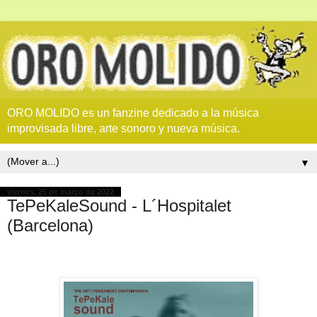
ORO MOLIDO es un fanzine dedicado a la música
improvisada libre, arte sonoro y nueva música.
▼
viernes, 25 de marzo de 2022
TePeKaleSound - L´Hospitalet
(Barcelona)