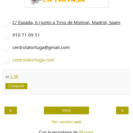
C/ Espada, 6 (junto a Tirso de Molina), Madrid, Spain
910 71 09 51
centrolatortuga@gmail.com
centrolatortuga.com
at
1:06
Compartir
‹
›
Inicio
Ver versión web
Con la tecnología de
Blogger
.