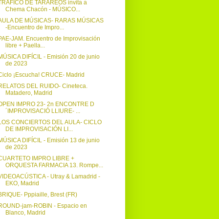
TRÁFICO DE TARAREOS invita a
Chema Chacón - MÚSICO...
AULA DE MÚSICAS- RARAS MÚSICAS
-Encuentro de Impro...
PAE-JAM. Encuentro de Improvisación
libre + Paella...
MÚSICA DIFÍCIL - Emisión 20 de junio
de 2023
Ciclo ¡Escucha! CRUCE- Madrid
RELATOS DEL RUIDO- Cineteca.
Matadero, Madrid
OPEN IMPRO 23- 2n ENCONTRE D
´IMPROVISACIÓ LLIURE- ...
LOS CONCIERTOS DEL AULA- CICLO
DE IMPROVISACIÓN LI...
MÚSICA DIFÍCIL - Emisión 13 de junio
de 2023
CUARTETO IMPRO LIBRE +
ORQUESTA FARMACIA 13. Rompe...
VIDEOACÚSTICA - Utray & Lamadrid -
EKO, Madrid
BRIQUE- Pppiaille, Brest (FR)
ROUND-jam-ROBIN - Espacio en
Blanco, Madrid