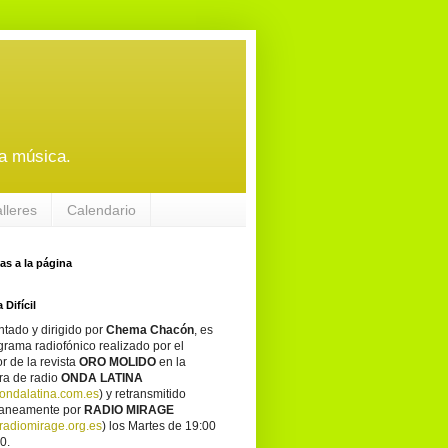
a música.
alleres
Calendario
tas a la página
 Difícil
tado y dirigido por
Chema Chacón
, es
grama radiofónico realizado por el
or de la revista
ORO MOLIDO
en la
ra de radio
ONDA LATINA
ondalatina.com.es
) y retransmitido
taneamente por
RADIO MIRAGE
adiomirage.org.es
) los Martes de 19:00
0.