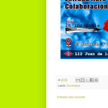
at
10:55
Labels:
Escenarios
Entrada más reciente