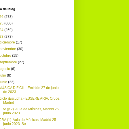
o del blog
26
(273)
25
(600)
24
(259)
23
(273)
diciembre
(17)
noviembre
(30)
octubre
(15)
septiembre
(27)
agosto
(6)
julio
(8)
junio
(23)
MÚSICA DIFÍCIL - Emisión 27 de junio
de 2023
Ciclo ¡Escucha!- ESSERE ARIA. Cruce.
Madrid
CRA (y 2). Aula de Músicas, Madrid 25
junio 2023. ...
CRA (1). Aula de Músicas, Madrid 25
junio 2023. Se...