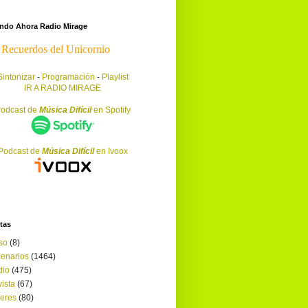
endo Ahora Radio Mirage
Sintonizar
-
Programación
-
Playlist
IR A RADIO MIRAGE
odcast de
Música Difícil
en Spotify
Podcast de
Música Difícil
en Ivoox
tas
so
(8)
enarios
(1464)
dio
(475)
ista
(67)
leres
(80)