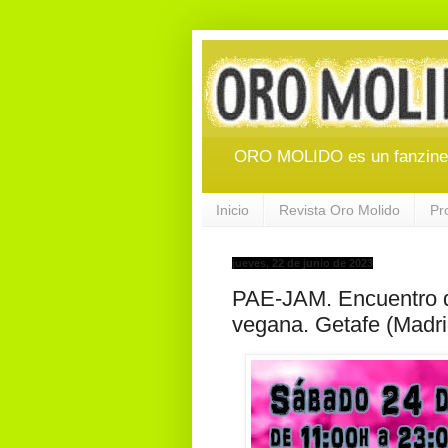
ORO MOLIDO es un fanzine d
Inicio
Revista Oro Molido
Pr
jueves, 22 de junio de 2023
PAE-JAM. Encuentro de
vegana. Getafe (Madri