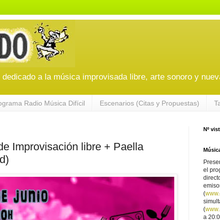
edicado a la música improvisada libre, arte sonoro y nuev
ograma Radio Música Difícil
Escenarios (Citas y Propuestas)
T
Nº vis
 Improvisación libre + Paella
Música
d)
Presen
el pro
direct
emiso
(
www.
simul
(
www.r
a 20:0