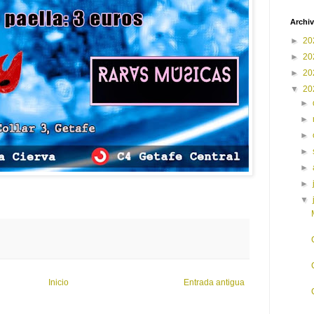
Archiv
►
20
►
20
►
20
▼
20
►
►
►
►
►
►
▼
Inicio
Entrada antigua