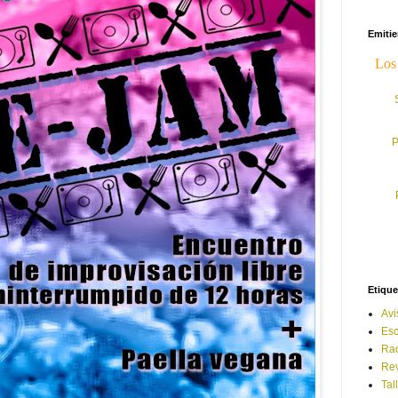
Emiti
P
Etique
Avi
Esc
Ra
Rev
Tal