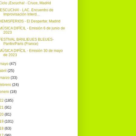
Ciclo ¡Escucha! - Cruce, Madrid
¡ESCUCHA! - LAC. Encuentro de
Improvisación Interd...
HEMISFERIOS - El Despertar. Madrid
MÚSICA DIFÍCIL - Emisión 6 de junio de
2023
FESTIVAL BANLIEUES BLEUES-
Pantin/Paris (France)
MÚSICA DIFÍCIL - Emisión 30 de mayo
de 2023
mayo
(47)
abril
(25)
marzo
(33)
febrero
(24)
enero
(18)
22
(185)
21
(91)
20
(81)
19
(101)
18
(63)
17
(96)