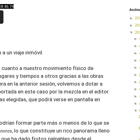
18 46 74
Archiv
►
20
►
20
▼
20
►
►
a un viaje inmóvil.
►
►
en cuanto a nuestro movimiento físico de
►
►
ugares y tiempos a otros gracias a las obras
►
a en la anterior sesión, volvemos a dotar a
►
portada en este caso por la mezcla en el editor
►
as elegidas, que podrá verse en pantalla en
►
▼
podrían formar parte más o menos de lo que se
, lo que constituye un rico panorama lleno
onoros
, que ha dado frutos palpables desde el