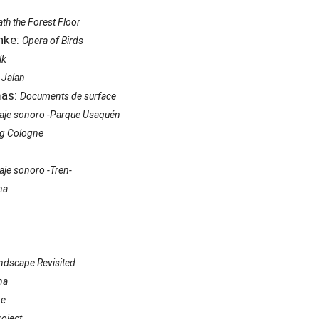
th the Forest Floor
nke:
Opera of Birds
lk
 Jalan
mas:
Documents de surface
aje sonoro -Parque Usaquén
ng Cologne
aje sonoro -Tren-
na
dscape Revisited
na
pe
oject