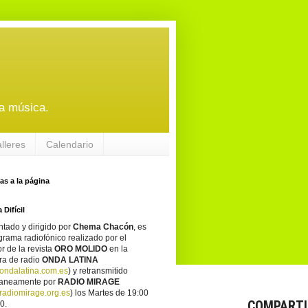
a música.
alleres
Calendario
tas a la página
 Difícil
tado y dirigido por
Chema Chacón
, es
grama radiofónico realizado por el
or de la revista
ORO MOLIDO
en la
ra de radio
ONDA LATINA
ondalatina.com.es
) y retransmitido
taneamente por
RADIO MIRAGE
adiomirage.org.es
) los Martes de 19:00
COMPARTI
0.