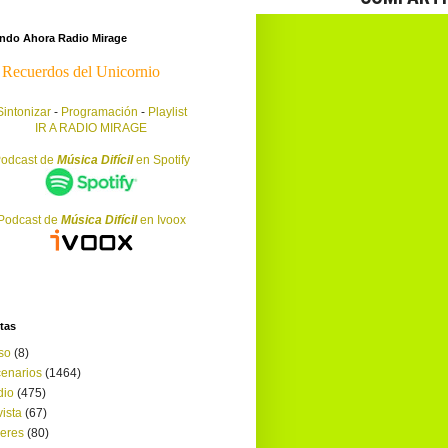
endo Ahora Radio Mirage
Sintonizar
-
Programación
-
Playlist
IR A RADIO MIRAGE
odcast de
Música Difícil
en Spotify
Podcast de
Música Difícil
en Ivoox
tas
so
(8)
enarios
(1464)
dio
(475)
ista
(67)
leres
(80)