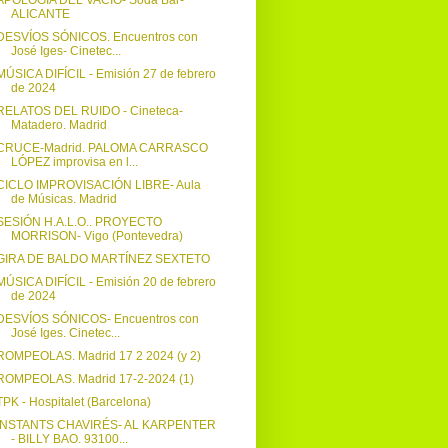
APOLOGÍA DEL VACÍO- Söda Bar-
ALICANTE
DESVÍOS SÓNICOS. Encuentros con
José Iges- Cinetec...
MÚSICA DIFÍCIL - Emisión 27 de febrero
de 2024
RELATOS DEL RUIDO - Cineteca-
Matadero. Madrid
CRUCE-Madrid. PALOMA CARRASCO
LÓPEZ improvisa en l...
CICLO IMPROVISACIÓN LIBRE- Aula
de Músicas. Madrid
SESIÓN H.A.L.O.. PROYECTO
MORRISON- Vigo (Pontevedra)
GIRA DE BALDO MARTÍNEZ SEXTETO
MÚSICA DIFÍCIL - Emisión 20 de febrero
de 2024
DESVÍOS SÓNICOS- Encuentros con
José Iges. Cinetec...
ROMPEOLAS. Madrid 17 2 2024 (y 2)
ROMPEOLAS. Madrid 17-2-2024 (1)
TPK - Hospitalet (Barcelona)
INSTANTS CHAVIRÉS- AL KARPENTER
- BILLY BAO. 93100...