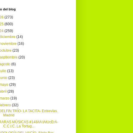
o del blog
26
(273)
25
(600)
24
(259)
diciembre
(14)
noviembre
(16)
octubre
(23)
septiembre
(20)
agosto
(6)
julio
(13)
junio
(23)
mayo
(29)
abril
(28)
marzo
(19)
febrero
(32)
DELFíN TRÍO- LA TACITA- Entrevías.
Madrid
RARAS MÚSICAS #148/lA tAtUcErA-
C.C.I.C. La Tortug...