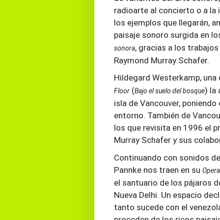
radioarte al concierto o a la
los ejemplos que llegarán, a
paisaje sonoro surgida en lo
, gracias a los trabaj
sonora
Raymond Murray Schafer.
Hildegard Westerkamp, una d
(
) la
Floor
Bajo el suelo del bosque
isla de Vancouver, poniendo 
entorno. También de Vancouv
los que revisita en 1996 el 
Murray Schafer y sus colabor
Continuando con sonidos del
Pannke nos traen en su
Opera
el santuario de los pájaros 
Nueva Delhi. Un espacio dec
tanto sucede con el venezol
proceden de los ricos paisaj