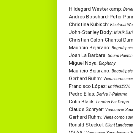
Hildegard Westerkamp:
Benea
Andres Bosshard-Peter Pan
Christina Kubisch:
Electrical Wa
John-Stanley Body:
Musik Dari
Christian Calon-Chantal Du
Mauricio Bejarano:
Bogotá pais
Joan La Barbara:
Sound Painti
Miguel Noya:
Biophony
Mauricio Bejarano:
Bogotá pais
Gerhard Rühm:
Viena como sue
Francisco López:
untitled#276
Pedro Elías:
Deriva 1-Palermo
Colin Black:
London Ear Drops
Claude Schryer:
Vancouver Soun
Gerhard Rühm:
Viena como sue
Ronald Steckel:
Silent Landsca
VV.AA.:
Vancouver Soundscape Pr