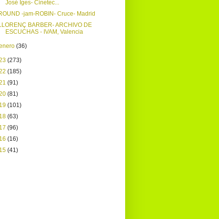
José Iges- Cinetec...
ROUND -jam-ROBIN- Cruce- Madrid
LLORENÇ BARBER- ARCHIVO DE
ESCUCHAS - IVAM, Valencia
enero
(36)
23
(273)
22
(185)
21
(91)
20
(81)
19
(101)
18
(63)
17
(96)
16
(16)
15
(41)