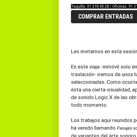
Taquilla: 91 318 45 28 / Oficinas: 91 3
COMPRAR ENTRADAS
Les invitamos en esta sesión 
En este viaje -inmóvil solo 
traslación- iremos de unos l
seleccionadas. Como ocurrier
ésta una cierta visualidad, a
de sonido Logic X de las obr
todo momento.
Los trabajos aquí reunidos 
ha venido llamando
Paisajes s
de variantes del arte sonoro