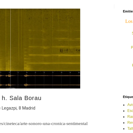
Emiti
P
 h. Sala Borau
Etique
Avi
 Legazpi, 8 Madrid
Esc
Ra
Rev
es/cineteca/arte-sonoro-una-cronica-sentimental
Tal