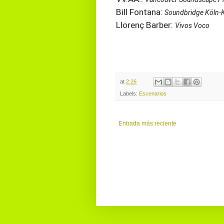
Bill Fontana:
Soundbridge Köln-
Llorenç Barber:
Vivos Voco
at
2:26
Labels:
Escenarios
Entrada más reciente