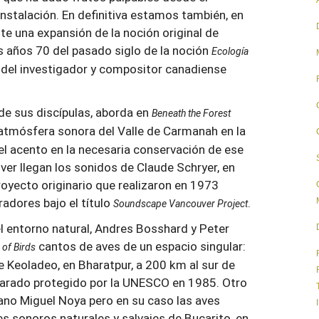
 instalación. En definitiva estamos también, en
nte una expansión de la noción original de
s años 70 del pasado siglo de la noción
Ecología
os del investigador y compositor canadiense
e sus discípulas, aborda en
Beneath the Forest
 atmósfera sonora del Valle de Carmanah en la
el acento en la necesaria conservación de ese
er llegan los sonidos de Claude Schryer, en
proyecto originario que realizaron en 1973
adores bajo el título
.
Soundscape Vancouver Project
 entorno natural, Andres Bosshard y Peter
cantos de aves de un espacio singular:
 of Birds
de Keoladeo, en Bharatpur, a 200 km al sur de
larado protegido por la UNESCO en 1985. Otro
ano Miguel Noya pero en su caso las aves
es sonoros naturales y salvajes de Bucarito, en