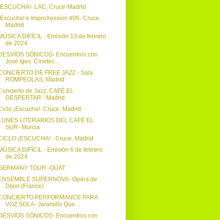
¡ESCUCHA!- LAC, Cruce-Madrid
¡Escucha! e ImproXession #06- Cruce.
Madrid
MÚSICA DIFÍCIL - Emisión 13 de febrero
de 2024
DESVÍOS SÓNICOS- Encuentros con
José Iges. Cinetec...
CONCIERTO DE FREE JAZZ - Sala
ROMPEOLAS, Madrid
Concierto de Jazz. CAFÉ EL
DESPERTAR - Madrid
Ciclo ¡Escucha!- Cruce. Madrid
LUNES LITERARIOS DEL CAFÉ EL
SUR- Murcia
CICLO ¡ESCUCHA! - Cruce. Madrid
MÚSICA DIFÍCIL - Emisión 6 de febrero
de 2024
GERMANY TOUR -OÙAT
ENSEMBLE SUPERNOVA- Opéra de
Dijon (France)
CONCIERTO PERFORMANCE PARA
VOZ SOLA- Jaramillo Que...
DESVÍOS SÓNICOS- Encuentros con