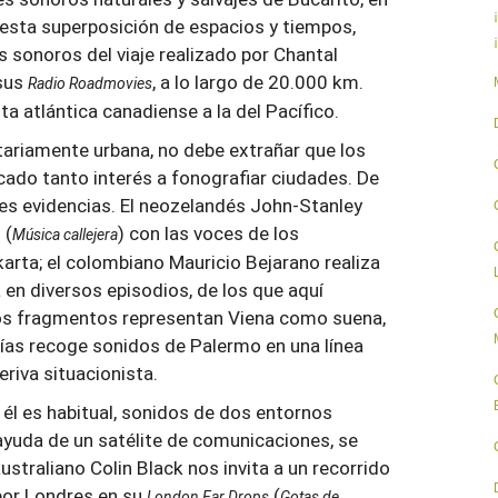
 esta superposición de espacios y tiempos,
onoros del viaje realizado por Chantal
 sus
, a lo largo de 20.000 km.
Radio Roadmovies
ta atlántica canadiense a la del Pacífico.
tariamente urbana, no debe extrañar que los
cado tanto interés a fonografiar ciudades. De
es evidencias. El neozelandés John-Stanley
(
) con las voces de los
n
Música callejera
arta; el colombiano Mauricio Bejarano realiza
en diversos episodios, de los que aquí
s fragmentos representan Viena como suena,
ías recoge sonidos de Palermo en una línea
riva situacionista.
 él es habitual, sonidos de dos entornos
ayuda de un satélite de comunicaciones, se
australiano Colin Black nos invita a un recorrido
por Londres en su
(
London Ear Drops
Gotas de