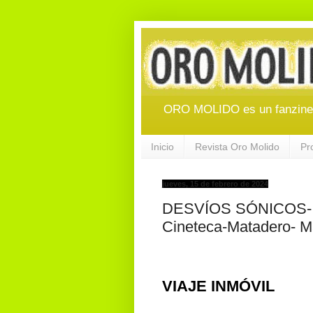
ORO MOLIDO es un fanzine d
Inicio
Revista Oro Molido
Pr
jueves, 15 de febrero de 2024
DESVÍOS SÓNICOS- En
Cineteca-Matadero- M
VIAJE INMÓVIL