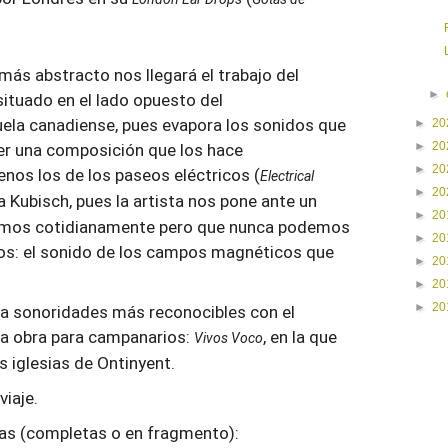
ás abstracto nos llegará el trabajo del
►
ituado en el lado opuesto del
ela canadiense, pues evapora los sonidos que
►
20
►
20
er una composición que los hace
►
20
enos los de los paseos eléctricos (
Electrical
►
20
a Kubisch, pues la artista nos pone ante un
►
20
samos cotidianamente pero que nunca podemos
►
20
dos: el sonido de los campos magnéticos que
►
20
►
20
►
20
 a sonoridades más reconocibles con el
ra obra para campanarios:
, en la que
Vivos Voco
 iglesias de Ontinyent.
iaje.
as (completas o en fragmento):