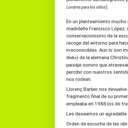
).
Londres para los oídos
En un planteamiento mucho m
madrileño Francisco López, s
conservacionismo de la escu
recoge del entorno para hac
irreconocibles. Aún lo son m
) de la alemana Christin
Walks
paisaje sonoro que atrave
percibir con nuestros senti
nos rodean.
Llorenç Barber nos devuelve
fragmento final de su prime
empleaba en 1988 los de tres
Les deseamos un agradable v
Orden de escucha de las obr