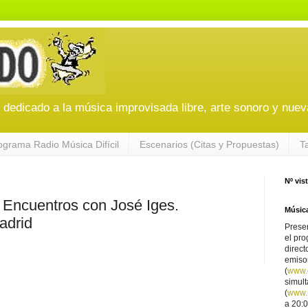
edicado a la música improvisada libre, arte sonoro y nuev
ograma Radio Música Difícil
Escenarios (Citas y Propuestas)
T
Nº vis
cuentros con José Iges.
Música
adrid
Presen
el pro
direct
emiso
(
www.
simul
(
www.r
a 20:0