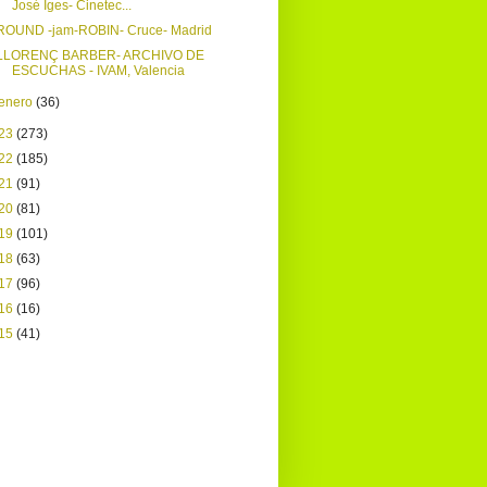
José Iges- Cinetec...
ROUND -jam-ROBIN- Cruce- Madrid
LLORENÇ BARBER- ARCHIVO DE
ESCUCHAS - IVAM, Valencia
enero
(36)
23
(273)
22
(185)
21
(91)
20
(81)
19
(101)
18
(63)
17
(96)
16
(16)
15
(41)