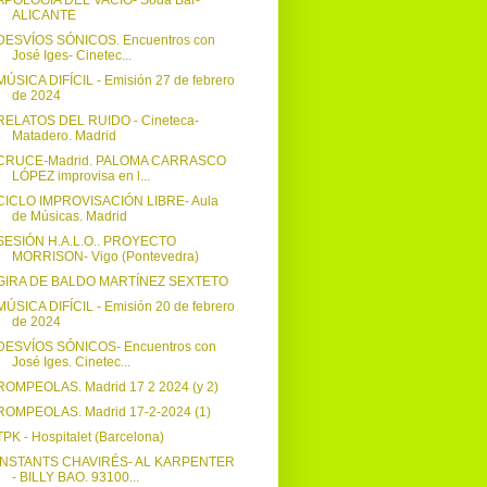
APOLOGÍA DEL VACÍO- Söda Bar-
ALICANTE
DESVÍOS SÓNICOS. Encuentros con
José Iges- Cinetec...
MÚSICA DIFÍCIL - Emisión 27 de febrero
de 2024
RELATOS DEL RUIDO - Cineteca-
Matadero. Madrid
CRUCE-Madrid. PALOMA CARRASCO
LÓPEZ improvisa en l...
CICLO IMPROVISACIÓN LIBRE- Aula
de Músicas. Madrid
SESIÓN H.A.L.O.. PROYECTO
MORRISON- Vigo (Pontevedra)
GIRA DE BALDO MARTÍNEZ SEXTETO
MÚSICA DIFÍCIL - Emisión 20 de febrero
de 2024
DESVÍOS SÓNICOS- Encuentros con
José Iges. Cinetec...
ROMPEOLAS. Madrid 17 2 2024 (y 2)
ROMPEOLAS. Madrid 17-2-2024 (1)
TPK - Hospitalet (Barcelona)
INSTANTS CHAVIRÉS- AL KARPENTER
- BILLY BAO. 93100...