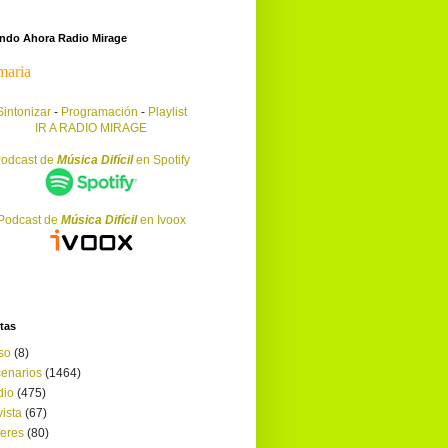
endo Ahora Radio Mirage
Sintonizar
-
Programación
-
Playlist
IR A RADIO MIRAGE
odcast de
Música Difícil
en Spotify
Podcast de
Música Difícil
en Ivoox
tas
so
(8)
enarios
(1464)
dio
(475)
ista
(67)
leres
(80)