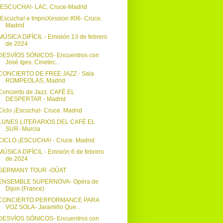
¡ESCUCHA!- LAC, Cruce-Madrid
¡Escucha! e ImproXession #06- Cruce.
Madrid
MÚSICA DIFÍCIL - Emisión 13 de febrero
de 2024
DESVÍOS SÓNICOS- Encuentros con
José Iges. Cinetec...
CONCIERTO DE FREE JAZZ - Sala
ROMPEOLAS, Madrid
Concierto de Jazz. CAFÉ EL
DESPERTAR - Madrid
Ciclo ¡Escucha!- Cruce. Madrid
LUNES LITERARIOS DEL CAFÉ EL
SUR- Murcia
CICLO ¡ESCUCHA! - Cruce. Madrid
MÚSICA DIFÍCIL - Emisión 6 de febrero
de 2024
GERMANY TOUR -OÙAT
ENSEMBLE SUPERNOVA- Opéra de
Dijon (France)
CONCIERTO PERFORMANCE PARA
VOZ SOLA- Jaramillo Que...
DESVÍOS SÓNICOS- Encuentros con