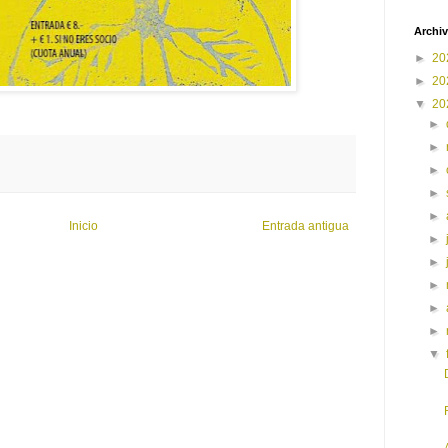
Archiv
►
20
►
20
▼
20
►
►
►
►
►
Inicio
Entrada antigua
►
►
►
►
►
▼