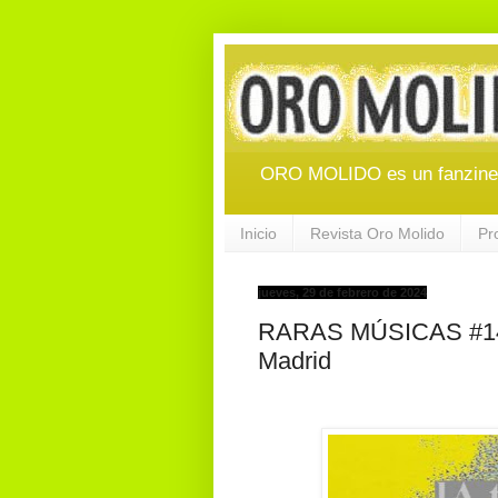
ORO MOLIDO es un fanzine d
Inicio
Revista Oro Molido
Pr
jueves, 29 de febrero de 2024
RARAS MÚSICAS #148/
Madrid