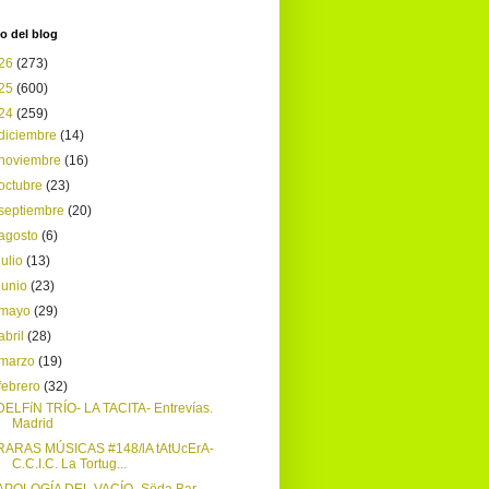
o del blog
26
(273)
25
(600)
24
(259)
diciembre
(14)
noviembre
(16)
octubre
(23)
septiembre
(20)
agosto
(6)
julio
(13)
junio
(23)
mayo
(29)
abril
(28)
marzo
(19)
febrero
(32)
DELFíN TRÍO- LA TACITA- Entrevías.
Madrid
RARAS MÚSICAS #148/lA tAtUcErA-
C.C.I.C. La Tortug...