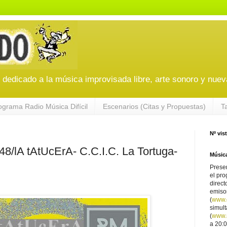
edicado a la música improvisada libre, arte sonoro y nuev
ograma Radio Música Difícil
Escenarios (Citas y Propuestas)
T
Nº vis
lA tAtUcErA- C.C.I.C. La Tortuga-
Música
Presen
el pro
direct
emiso
(
www.
simul
(
www.r
a 20:0