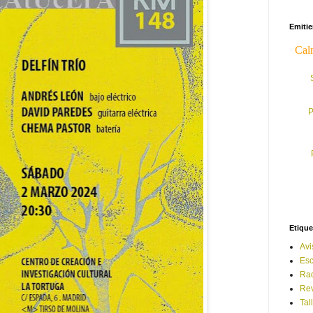
Emiti
P
Etique
Avi
Esc
Ra
Rev
Tal