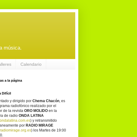
a música.
alleres
Calendario
tas a la página
 Difícil
tado y dirigido por
Chema Chacón
, es
grama radiofónico realizado por el
or de la revista
ORO MOLIDO
en la
ra de radio
ONDA LATINA
ondalatina.com.es
) y retransmitido
taneamente por
RADIO MIRAGE
adiomirage.org.es
) los Martes de 19:00
0.