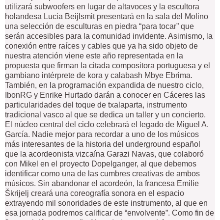
utilizará subwoofers en lugar de altavoces y la escultora
holandesa Lucia Beijlsmit presentará en la sala del Molino
una selección de esculturas en piedra “para tocar” que
serán accesibles para la comunidad invidente. Asimismo, la
conexión entre raíces y cables que ya ha sido objeto de
nuestra atención viene este año representada en la
propuesta que firman la citada compositora portuguesa y el
gambiano intérprete de kora y calabash Mbye Ebrima.
También, en la programación expandida de nuestro ciclo,
IbonRG y Enrike Hurtado darán a conocer en Cáceres las
particularidades del toque de txalaparta, instrumento
tradicional vasco al que se dedica un taller y un concierto.
El núcleo central del ciclo celebrará el legado de Miguel A.
García. Nadie mejor para recordar a uno de los músicos
más interesantes de la historia del underground español
que la acordeonista vizcaína Garazi Navas, que colaboró
con Mikel en el proyecto Dopelganger, al que debemos
identificar como una de las cumbres creativas de ambos
músicos. Sin abandonar el acordeón, la francesa Emilie
Škrijelj creará una coreografía sonora en el espacio
extrayendo mil sonoridades de este instrumento, al que en
esa jornada podremos calificar de “envolvente”. Como fin de