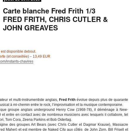
Carte blanche Fred Frith 1/3
FRED FRITH, CHRIS CUTLER &
JOHN GREAVES
 est disponible debout.
verte (et conseillée) – 13,49 EUR
com/instants-chavires
teur et multi-instrumentiste anglais,
Fred Frith
évolue depuis plus de quarante
sical à mi-chemin entre le rock, l’improvisation et la musique contemporaine.
ique groupe anglais underground Henry Cow (1968-78), il déménage à New-
 et entre en contact avec de nombreux musiciens avec lesquels il collabore, tel
ri, Tom Cora, Zeena Parkins et Bob Ostertag.
origine des groupes Art Bears (avec Chris Cutler et Dagmar Krause), Massacre
Fred Maher) et est membre de Naked City aux côtés de John Zorn, Bill Frisell et