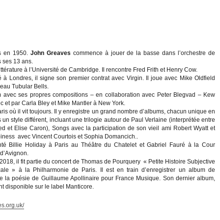
s en 1950.
John Greaves
commence à jouer de la basse dans l’orchestre de
 ses 13 ans.
littérature à l’Université de Cambridge. Il rencontre Fred Frith et Henry Cow.
à Londres, il signe son premier contrat avec Virgin. Il joue avec Mike Oldfield
au Tubular Bells.
 avec ses propres compositions – en collaboration avec Peter Blegvad – Kew
 et par Carla Bley et Mike Mantler à New York.
Paris où il vit toujours. Il y enregistre un grand nombre d’albums, chacun unique en
un style différent, incluant une trilogie autour de Paul Verlaine (interprétée entre
d et Elise Caron), Songs avec la participation de son vieil ami Robert Wyatt et
iness avec Vincent Courtois et Sophia Domancich..
té Billie Holiday à Paris au Théâtre du Chatelet et Gabriel Fauré à la Cour
 d’Avignon.
18, il fit partie du concert de Thomas de Pourquery « Petite Histoire Subjective
le » à la Philharmonie de Paris. Il est en train d’enregistrer un album de
e la poésie de Guillaume Apollinaire pour France Musique. Son dernier album,
t disponible sur le label Manticore.
s.org.uk/