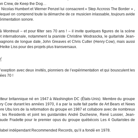
ton Crew, de Keep the Dog…
s Nicolas Humbert et Werner Penzel lui consacrent « Step Accross The Border » ,
 lequel on comprend toute la démarche de ce musicien inlassable, toujours avide
érimentation sonore.
à Montreuil – et pour fêter ses 70 ans ! – il invite quelques figures de la scène
et internationale, notamment la pianiste Christine Wodrascka, le guitariste Jean-
agnons de longue date, John Greaves et Chris Cutler (Henry Cow), mais aussi
 Heike Liss pour des projets plus transversaux.
/
exeption avec deux invités, pionniers de l’expérimentation et qui bousculent les
ées 70 !
tteur britannique né en 1947 à Washington DC (États-Unis). Membre du groupe
y Cow durant les années 1970, il a par la suite fait partie de Art Bears et News
 Pere Ubu lors de la reformation du groupe en 1987 et collabore avec de nombreux
les Residents et joint les guistaristes André Duchesne, René Lussier, Jean-
aude Fradette pour le premier opus du groupe québécois Les 4 Guitaristes de
, le label indépendant Recommended Records, qu’il a fondé en 1978.