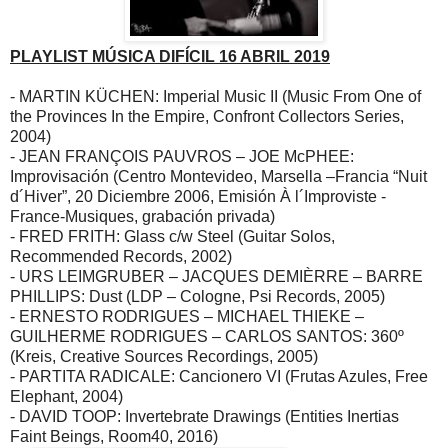
PLAYLIST MÚSICA DIFÍCIL 16 ABRIL 2019
- MARTIN KÜCHEN: Imperial Music II (Music From One of
the Provinces In the Empire, Confront Collectors Series,
2004)
- JEAN FRANÇOIS PAUVROS – JOE McPHEE:
Improvisación (Centro Montevideo, Marsella –Francia “Nuit
d´Hiver”, 20 Diciembre 2006, Emisión À l´Improviste -
France-Musiques, grabación privada)
- FRED FRITH: Glass c/w Steel (Guitar Solos,
Recommended Records, 2002)
- URS LEIMGRUBER – JACQUES DEMIÈRRE – BARRE
PHILLIPS: Dust (LDP – Cologne, Psi Records, 2005)
- ERNESTO RODRIGUES – MICHAEL THIEKE –
GUILHERME RODRIGUES – CARLOS SANTOS: 360º
(Kreis, Creative Sources Recordings, 2005)
- PARTITA RADICALE: Cancionero VI (Frutas Azules, Free
Elephant, 2004)
- DAVID TOOP: Invertebrate Drawings (Entities Inertias
Faint Beings, Room40, 2016)