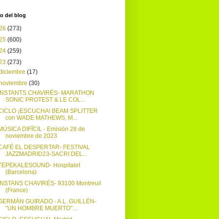
o del blog
26
(273)
25
(600)
24
(259)
23
(273)
diciembre
(17)
noviembre
(30)
INSTANTS CHAVIRÉS- MARATHON
SONIC PROTEST & LE COL...
CICLO ¡ESCUCHA! BEAM SPLITTER
con WADE MATHEWS, M...
MÚSICA DIFÍCIL - Emisión 28 de
noviembre de 2023
CAFÉ EL DESPERTAR- FESTIVAL
JAZZMADRID23-SACRI DEL...
TEPEKALESOUND- Hospitalet
(Barcelona)
INSTANS CHAVIRÉS- 93100 Montreuil
(France)
GERMÁN GUIRADO - A.L. GUILLÉN-
"UN HOMBRE MUERTO"....