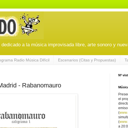
edicado a la música improvisada libre, arte sonoro y nuev
ograma Radio Música Difícil
Escenarios (Citas y Propuestas)
T
Nº vis
adrid - Rabanomauro
Música
Presen
el pro
direct
emiso
(
www.
simul
(
www.r
a 20:0