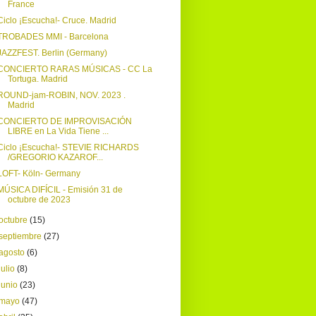
France
Ciclo ¡Escucha!- Cruce. Madrid
TROBADES MMI - Barcelona
JAZZFEST. Berlin (Germany)
CONCIERTO RARAS MÚSICAS - CC La
Tortuga. Madrid
ROUND-jam-ROBIN, NOV. 2023 .
Madrid
CONCIERTO DE IMPROVISACIÓN
LIBRE en La Vida Tiene ...
Ciclo ¡Escucha!- STEVIE RICHARDS
/GREGORIO KAZAROF...
LOFT- Köln- Germany
MÚSICA DIFÍCIL - Emisión 31 de
octubre de 2023
octubre
(15)
septiembre
(27)
agosto
(6)
julio
(8)
junio
(23)
mayo
(47)