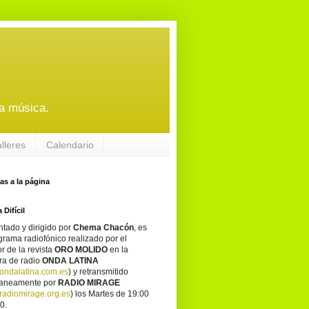
a música.
alleres
Calendario
tas a la página
 Difícil
tado y dirigido por
Chema Chacón
, es
grama radiofónico realizado por el
or de la revista
ORO MOLIDO
en la
ra de radio
ONDA LATINA
ondalatina.com.es
) y retransmitido
taneamente por
RADIO MIRAGE
adiomirage.org.es
) los Martes de 19:00
0.