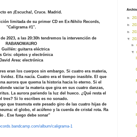
Archiv
cto en ¡Escucha!, Cruce. Madrid.
►
20
ición limitada de su primer CD en Ex-Nihilo Records,
►
20
"Caligrama #1".
►
20
de 2023, a las 20:30h tendremos la intervención de
▼
20
RABANOMAURO
►
 Guillén: guitarra eléctrica
▼
 Gris: objetos y electrónica
David Area: electrónica
 tres eran los cuerpos sin embargo. Si cuatro era materia,
 lividez. Ella nacía. Cuatro era el tiempo inasible. El que
na aurora que quema la historia hacia lo eterno. Si el
donde vaciar la materia que gira en sus cuatro danzas,
ritus. La aurora pariendo la luz del hueco. ¿Qué resta el
el tres? Si lo escribes es no sonado.
go que trasmuta este pesado giro de las cuatro hijas de
euma: el globo, el acúfeno y la cuerda de cristal rota. Ra
No . Ese fuego debe sonar"
orecords.bandcamp.com/album/caligrama-1