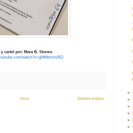
 y cartel por: Mara B. Stones.
.youtube.com/watch?v=gNMbfztnsBQ
►
Inicio
Entrada antigua
►
►
►
►
►