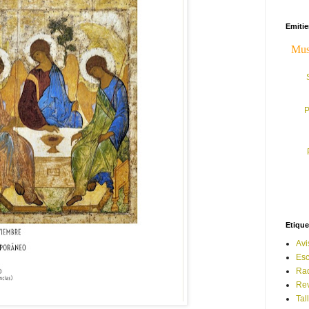
Emiti
P
Etique
Avi
Esc
Ra
Rev
Tal