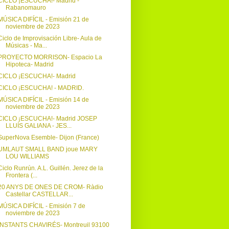
CICLO ¡ESCUCHA!- Madrid -
Rabanomauro
MÚSICA DIFÍCIL - Emisión 21 de
noviembre de 2023
Ciclo de Improvisación Libre- Aula de
Músicas - Ma...
PROYECTO MORRISON- Espacio La
Hipoteca- Madrid
CICLO ¡ESCUCHA!- Madrid
CICLO ¡ESCUCHA! - MADRID.
MÚSICA DIFÍCIL - Emisión 14 de
noviembre de 2023
CICLO ¡ESCUCHA!- Madrid JOSEP
LLUÍS GALIANA - JES...
SuperNova Esemble- Dijon (France)
UMLAUT SMALL BAND joue MARY
LOU WILLIAMS
Ciclo Runrún. A.L. Guillén. Jerez de la
Frontera (...
20 ANYS DE ONES DE CROM- Ràdio
Castellar CASTELLAR...
MÚSICA DIFÍCIL - Emisión 7 de
noviembre de 2023
INSTANTS CHAVIRÉS- Montreuil 93100