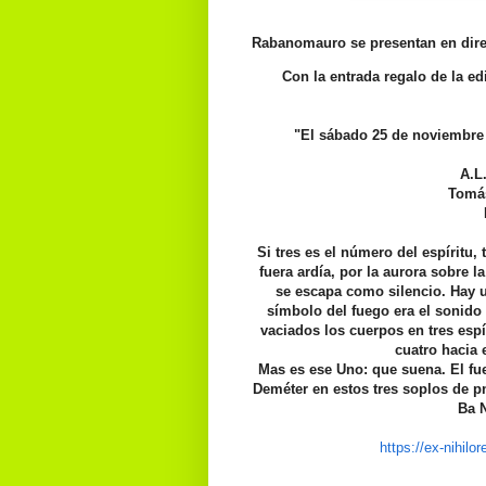
Rabanomauro se presentan en dire
Con la entrada regalo de la ed
"El sábado 25 de noviembre 
A.L.
Tomás
Si tres es el número del espíritu,
fuera ardía, por la aurora sobre la
se escapa como silencio. Hay u
símbolo del fuego era el sonido 
vaciados los cuerpos en tres espí
cuatro hacia 
Mas es ese Uno: que suena. El fue
Deméter en estos tres soplos de pn
Ba 
https://ex-nihil