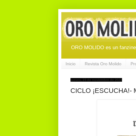
ORO MOLIDO es un fanzine d
Inicio
Revista Oro Molido
Pr
jueves, 23 de noviembre de 2023
CICLO ¡ESCUCHA!- M