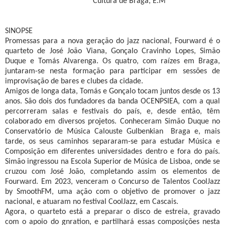
Cultura de Braga, E.M
SINOPSE
Promessas para a nova geração do jazz nacional, Fourward é o
quarteto de José João Viana, Gonçalo Cravinho Lopes, Simão
Duque e Tomás Alvarenga. Os quatro, com raízes em Braga,
juntaram-se nesta formação para participar em sessões de
improvisação de bares e clubes da cidade.
Amigos de longa data, Tomás e Gonçalo tocam juntos desde os 13
anos. São dois dos fundadores da banda OCENPSIEA, com a qual
percorreram salas e festivais do país, e, desde então, têm
colaborado em diversos projetos. Conheceram Simão Duque no
Conservatório de Música Calouste Gulbenkian Braga e, mais
tarde, os seus caminhos separaram-se para estudar Música e
Composição em diferentes universidades dentro e fora do país.
Simão ingressou na Escola Superior de Música de Lisboa, onde se
cruzou com José João, completando assim os elementos de
Fourward. Em 2023, venceram o Concurso de Talentos CoolJazz
by SmoothFM, uma ação com o objetivo de promover o jazz
nacional, e atuaram no festival CoolJazz, em Cascais.
Agora, o quarteto está a preparar o disco de estreia, gravado
com o apoio do gnration, e partilhará essas composições nesta