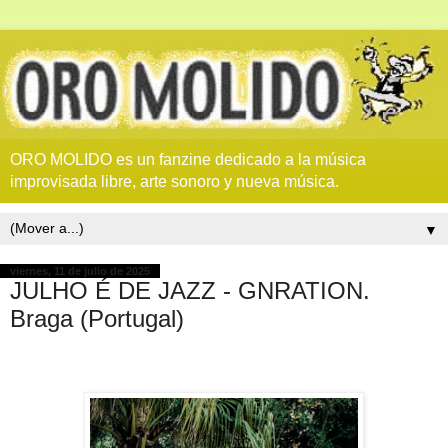
ORO MOLIDO es un fanzine dedicado a la música
improvisada libre, arte sonoro y nueva música.
▼
viernes, 11 de julio de 2025
JULHO É DE JAZZ - GNRATION.
Braga (Portugal)