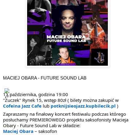
MACIEJ OBARA - FUTURE SOUND LAB
11 października, godzina 19:00
"Żuczek" Rynek 15, wstęp 80zł ( bilety można zakupić w
Cofeina Jazz Cafe
lub
potknijsieojazz.kupbilecik.pl
)
Zapraszamy na finałowy koncert festiwalu podczas którego
posłuchamy PREMIEROWEGO projektu saksofonisty Macieja
Obary - Future Sound Lab w składzie:
Maciej Obara
– saksofon