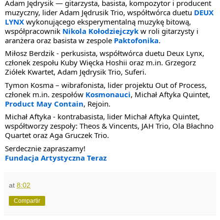
Adam Jędrysik — gitarzysta, basista, kompozytor i producent
muzyczny, lider Adam Jędrusik Trio, współtwórca duetu
DEUX
LYNX
wykonującego eksperymentalną muzykę bitową,
współpracownik
Nikola Kołodziejczyk
w roli gitarzysty i
aranżera oraz basista w zespole
Paktofonika
.
Miłosz Berdzik - perkusista, współtwórca duetu Deux Lynx,
członek zespołu Kuby Więcka Hoshii oraz m.in. Grzegorz
Ziółek Kwartet, Adam Jędrysik Trio, Suferi.
Tymon Kosma – wibrafonista, lider projektu Out of Process,
członek m.in. zespołów
Kosmonauci
, Michał Aftyka Quintet,
Product May Contain
, Rejoin.
Michał Aftyka - kontrabasista, lider Michał Aftyka Quintet,
współtworzy zespoły: Theos & Vincents, JAH Trio, Ola Błachno
Quartet oraz Aga Gruczek Trio.
Serdecznie zapraszamy!
Fundacja Artystyczna Teraz
at
8:02
Compartir