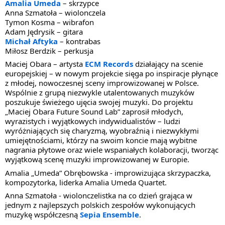
Amalia Umeda
– skrzypce
Anna Szmatoła – wiolonczela
Tymon Kosma – wibrafon
Adam Jędrysik – gitara
Michał Aftyka
– kontrabas
Miłosz Berdzik – perkusja
Maciej Obara – artysta
ECM Records
działający na scenie
europejskiej – w nowym projekcie sięga po inspiracje płynące
z młodej, nowoczesnej sceny improwizowanej w Polsce.
Wspólnie z grupą niezwykle utalentowanych muzyków
poszukuje świeżego ujęcia swojej muzyki. Do projektu
„Maciej Obara Future Sound Lab” zaprosił młodych,
wyrazistych i wyjątkowych indywidualistów – ludzi
wyróżniających się charyzmą, wyobraźnią i niezwykłymi
umiejętnościami, którzy na swoim koncie mają wybitne
nagrania płytowe oraz wiele wspaniałych kolaboracji, tworząc
wyjątkową scenę muzyki improwizowanej w Europie.
Amalia „Umeda” Obrębowska - improwizująca skrzypaczka,
kompozytorka, liderka Amalia Umeda Quartet.
Anna Szmatoła - wiolonczelistka na co dzień grająca w
jednym z najlepszych polskich zespołów wykonujących
muzykę współczesną
Sepia Ensemble
.