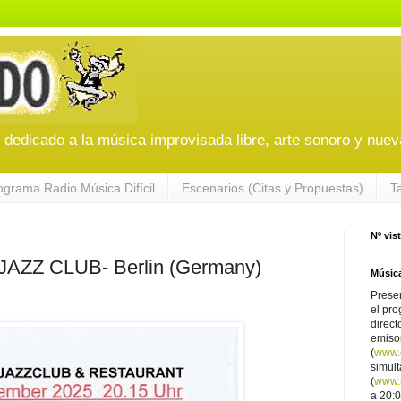
edicado a la música improvisada libre, arte sonoro y nuev
ograma Radio Música Difícil
Escenarios (Citas y Propuestas)
T
Nº vis
ZZ CLUB- Berlin (Germany)
Música
Presen
el pro
direct
emiso
(
www.
simul
(
www.r
a 20:0