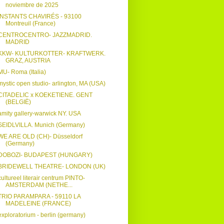
noviembre de 2025
INSTANTS CHAVIRÉS - 93100
Montreuil (France)
CENTROCENTRO- JAZZMADRID.
MADRID
KKW- KULTURKOTTER- KRAFTWERK.
GRAZ, AUSTRIA
MU- Roma (Italia)
mystic open studio- arlington, MA (USA)
CITADELIC x KOEKETIENE. GENT
(BELGIË)
amity gallery-warwick NY. USA
SEIDLVILLA. Munich (Germany)
WE ARE OLD (CH)- Düsseldorf
(Germany)
DOBOZI- BUDAPEST (HUNGARY)
BRIDEWELL THEATRE- LONDON (UK)
cultureel literair centrum PINTO-
AMSTERDAM (NETHE...
TRIO PARAMPARA - 59110 LA
MADELEINE (FRANCE)
exploratorium - berlin (germany)