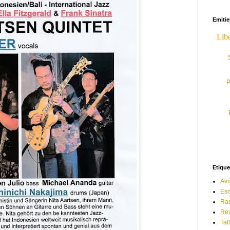
Emiti
P
Etique
Avi
Esc
Ra
Rev
Tal