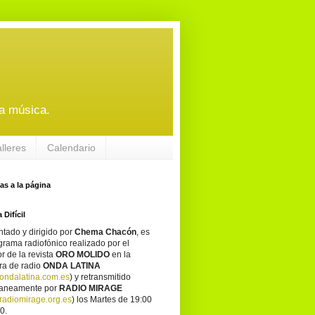
a música.
alleres
Calendario
tas a la página
 Difícil
tado y dirigido por
Chema Chacón
, es
grama radiofónico realizado por el
or de la revista
ORO MOLIDO
en la
ra de radio
ONDA LATINA
ondalatina.com.es
) y retransmitido
taneamente por
RADIO MIRAGE
adiomirage.org.es
) los Martes de 19:00
0.