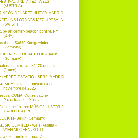
FESTIVAL UNLIMITED -WELS
(AUSTRIA)
RINCÓN DEL ARTE NUEVO. MADRID
KATALINS LÖRDAGSJAZZ. UPPSALA
(SWISH)
kube art center- beacon bonfire. NY
(USA)
eselstall- 53639 Königswinter
(Germany)
KÜHLPOST SOCIAL CLUB - Berlin
(Germany)
galeria namast' art. 84120 pertuis
(france)
AKAFREE. ESPACIO USERA. MADRID
MÚSICA DIFÍCIL - Emisión 04 de
noviembre de 2025
festival COMA. Conservatorio
Profesional de Música...
Presentación libro MÚSICA, HISTORIA
Y POLÍTICA (Ed...
DOCK 11- Berlin (Germany)
MUSIC ULIMITED - Wels (Austria)-
WIEN MODERN /ROTO...
sowieso- berlin (germany)