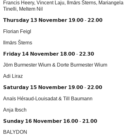
Francis Heery, Vincent Laju, Ilmārs Šterns, Mariangela
Tinelli, Meltem Nil
𝗧𝗵𝘂𝗿𝘀𝗱𝗮𝘆 𝟭𝟯 𝗡𝗼𝘃𝗲𝗺𝗯𝗲𝗿 𝟭𝟵.𝟬𝟬 - 𝟮𝟮.𝟬𝟬
Florian Feigl
Ilmārs Šterns
𝗙𝗿𝗶𝗱𝗮𝘆 𝟭𝟰 𝗡𝗼𝘃𝗲𝗺𝗯𝗲𝗿 𝟭𝟴.𝟬𝟬 - 𝟮𝟮.𝟯𝟬
Jörn Burmester Wium & Dorte Burmester Wium
Adi Liraz
𝗦𝗮𝘁𝘂𝗿𝗱𝗮𝘆 𝟭𝟱 𝗡𝗼𝘃𝗲𝗺𝗯𝗲𝗿 𝟭𝟵.𝟬𝟬 - 𝟮𝟮.𝟬𝟬
Anaïs Héraud-Louisadat & Till Baumann
Anja Ibsch
𝗦𝘂𝗻𝗱𝗮𝘆 𝟭𝟲 𝗡𝗼𝘃𝗲𝗺𝗯𝗲𝗿 𝟭𝟲.𝟬𝟬 - 𝟮𝟭.𝟬𝟬
BALYDON