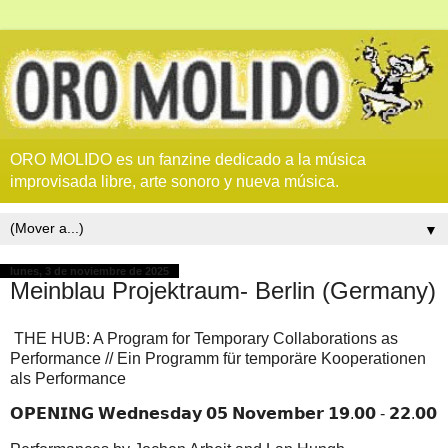
ORO MOLIDO es un fanzine dedicado a la música
improvisada libre, arte sonoro y nueva música.
▼
lunes, 3 de noviembre de 2025
Meinblau Projektraum- Berlin (Germany)
THE HUB: A Program for Temporary Collaborations as
Performance // Ein Programm für temporäre Kooperationen
als Performance
𝗢𝗣𝗘𝗡𝗜𝗡𝗚 𝗪𝗲𝗱𝗻𝗲𝘀𝗱𝗮𝘆 𝟬𝟱 𝗡𝗼𝘃𝗲𝗺𝗯𝗲𝗿 𝟭𝟵.𝟬𝟬 - 𝟮𝟮.𝟬𝟬