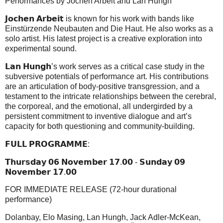
Performances by Jochen Arbeit and Lan Hungh
𝗝𝗼𝗰𝗵𝗲𝗻 𝗔𝗿𝗯𝗲𝗶𝘁 is known for his work with bands like
Einstürzende Neubauten and Die Haut. He also works as a
solo artist. His latest project is a creative exploration into
experimental sound.
𝗟𝗮𝗻 𝗛𝘂𝗻𝗴𝗵’s work serves as a critical case study in the
subversive potentials of performance art. His contributions
are an articulation of body-positive transgression, and a
testament to the intricate relationships between the cerebral,
the corporeal, and the emotional, all undergirded by a
persistent commitment to inventive dialogue and art’s
capacity for both questioning and community-building.
𝗙𝗨𝗟𝗟 𝗣𝗥𝗢𝗚𝗥𝗔𝗠𝗠𝗘:
𝗧𝗵𝘂𝗿𝘀𝗱𝗮𝘆 𝟬𝟲 𝗡𝗼𝘃𝗲𝗺𝗯𝗲𝗿 𝟭𝟳.𝟬𝟬 - 𝗦𝘂𝗻𝗱𝗮𝘆 𝟬𝟵
𝗡𝗼𝘃𝗲𝗺𝗯𝗲𝗿 𝟭𝟳.𝟬𝟬
FOR IMMEDIATE RELEASE (72-hour durational
performance)
Dolanbay, Elo Masing, Lan Hungh, Jack Adler-McKean,