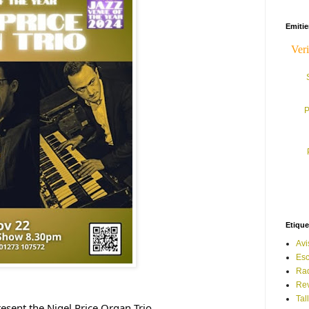
Emiti
P
Etique
Avi
Esc
Ra
Rev
Tal
esent the Nigel Price Organ Trio