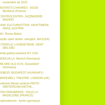
noviembre de 2025
INSTANTS CHAVIRÉS - 93100
Montreuil (France)
CENTROCENTRO- JAZZMADRID.
MADRID
KKW- KULTURKOTTER- KRAFTWERK.
GRAZ, AUSTRIA
MU- Roma (Italia)
mystic open studio- arlington, MA (USA)
CITADELIC x KOEKETIENE. GENT
(BELGIË)
amity gallery-warwick NY. USA
SEIDLVILLA. Munich (Germany)
WE ARE OLD (CH)- Düsseldorf
(Germany)
DOBOZI- BUDAPEST (HUNGARY)
BRIDEWELL THEATRE- LONDON (UK)
cultureel literair centrum PINTO-
AMSTERDAM (NETHE...
TRIO PARAMPARA - 59110 LA
MADELEINE (FRANCE)
exploratorium - berlin (germany)