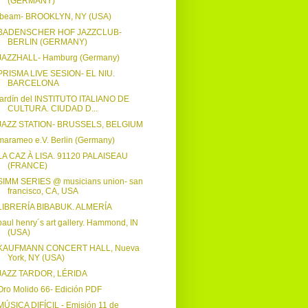
(GERMANY)
Ibeam- BROOKLYN, NY (USA)
BADENSCHER HOF JAZZCLUB-
BERLIN (GERMANY)
JAZZHALL- Hamburg (Germany)
PRISMA LIVE SESION- EL NIU.
BARCELONA
jardín del INSTITUTO ITALIANO DE
CULTURA. CIUDAD D...
JAZZ STATION- BRUSSELS, BELGIUM
marameo e.V. Berlin (Germany)
LA CAZ À LISA. 91120 PALAISEAU
(FRANCE)
SIMM SERIES @ musicians union- san
francisco, CA, USA
LIBRERÍA BIBABUK. ALMERÍA
paul henry´s art gallery. Hammond, IN
(USA)
KAUFMANN CONCERT HALL, Nueva
York, NY (USA)
JAZZ TARDOR, LÉRIDA
Oro Molido 66- Edición PDF
MÚSICA DIFÍCIL - Emisión 11 de