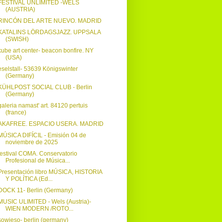
FESTIVAL UNLIMITED -WELS
(AUSTRIA)
RINCÓN DEL ARTE NUEVO. MADRID
KATALINS LÖRDAGSJAZZ. UPPSALA
(SWISH)
kube art center- beacon bonfire. NY
(USA)
eselstall- 53639 Königswinter
(Germany)
KÜHLPOST SOCIAL CLUB - Berlin
(Germany)
galeria namast' art. 84120 pertuis
(france)
AKAFREE. ESPACIO USERA. MADRID
MÚSICA DIFÍCIL - Emisión 04 de
noviembre de 2025
festival COMA. Conservatorio
Profesional de Música...
Presentación libro MÚSICA, HISTORIA
Y POLÍTICA (Ed...
DOCK 11- Berlin (Germany)
MUSIC ULIMITED - Wels (Austria)-
WIEN MODERN /ROTO...
sowieso- berlin (germany)