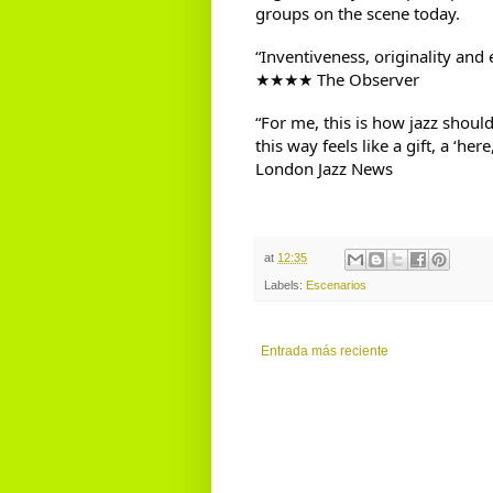
groups on the scene today.
“Inventiveness, originality and 
★★★★ The Observer
“For me, this is how jazz shou
this way feels like a gift, a ‘here
London Jazz News
at
12:35
Labels:
Escenarios
Entrada más reciente