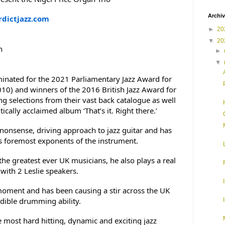
Archiv
rdictjazz.com
►
20
▼
20
an
►
▼
minated for the 2021 Parliamentary Jazz Award for
010) and winners of the 2016 British Jazz Award for
ng selections from their vast back catalogue as well
ically acclaimed album ‘That’s it. Right there.’
o nonsense, driving approach to jazz guitar and has
s foremost exponents of the instrument.
the greatest ever UK musicians, he also plays a real
th 2 Leslie speakers.
 moment and has been causing a stir across the UK
redible drumming ability.
 most hard hitting, dynamic and exciting jazz