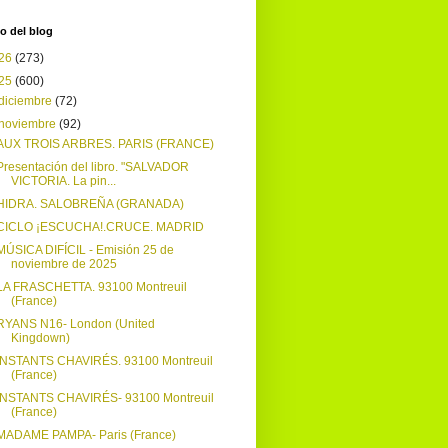
o del blog
26
(273)
25
(600)
diciembre
(72)
noviembre
(92)
AUX TROIS ARBRES. PARIS (FRANCE)
Presentación del libro. "SALVADOR
VICTORIA. La pin...
HIDRA. SALOBREÑA (GRANADA)
CICLO ¡ESCUCHA!.CRUCE. MADRID
MÚSICA DIFÍCIL - Emisión 25 de
noviembre de 2025
LA FRASCHETTA. 93100 Montreuil
(France)
RYANS N16- London (United
Kingdown)
INSTANTS CHAVIRÉS. 93100 Montreuil
(France)
INSTANTS CHAVIRÉS- 93100 Montreuil
(France)
MADAME PAMPA- Paris (France)