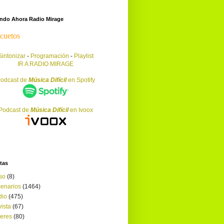
endo Ahora Radio Mirage
Sintonizar
-
Programación
-
Playlist
IR A RADIO MIRAGE
odcast de
Música Difícil
en Spotify
Podcast de
Música Difícil
en Ivoox
tas
so
(8)
enarios
(1464)
dio
(475)
ista
(67)
leres
(80)