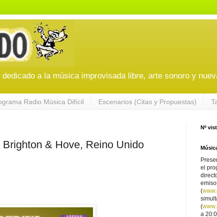
edicado a la música improvisada libre, arte sonoro y nuev
ograma Radio Música Difícil
Escenarios (Citas y Propuestas)
T
Nº vis
righton & Hove, Reino Unido
Música
Presen
el pro
direct
emiso
(
www.
simul
(
www.r
a 20:0