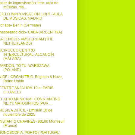
taller de improvisación libre- aula de
músicas. ma...
CICLO IMPROVISACIÓN LIBRE- AULA
DE MÚSICAS. MADRID
schabe- Berlin (Germany)
inesperado ciclo- CABA (ARGENTINA)
SPLENDOR- AMSTERDAM (THE
NETHERLANDS)
SCIROCCO CENTRO
INTERCULTURAL- ALCAUCÍN
(MÁLAGA)
PARDON, TO TU. WARSZAWA
(POLAND)
NIGEL ORGAN TRIO. Brighton & Hove,
Reino Unido
CENTRE ANJALIOM 19 e- PARIS
(FRANCE)
TEATRO MUNICIPAL CONSTANTINO
NERY. MATOSINHOS (POR...
MÚSICA DIFÍCIL - Emisión 18 de
noviembre de 2025
INSTANTS CHAVIRÉS- 93100 Montreuil
(France)
SONOSCOPIA. PORTO (PORTUGAL)