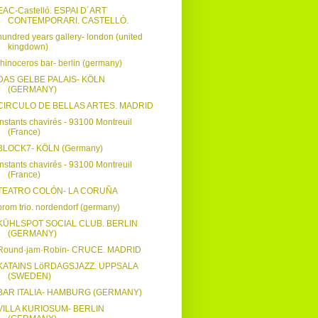
EAC-Castelló. ESPAI D´ART
CONTEMPORARI. CASTELLÓ.
hundred years gallery- london (united
kingdown)
rhinoceros bar- berlin (germany)
DAS GELBE PALAIS- KÖLN
(GERMANY)
CIRCULO DE BELLAS ARTES. MADRID
instants chavirés - 93100 Montreuil
(France)
BLOCK7- KÖLN (Germany)
instants chavirés - 93100 Montreuil
(France)
TEATRO COLÓN- LA CORUÑA
brom trio. nordendorf (germany)
KÜHLSPOT SOCIAL CLUB. BERLIN
(GERMANY)
Round·jam·Robin- CRUCE. MADRID
KATAINS LöRDAGSJAZZ. UPPSALA
(SWEDEN)
BAR ITALIA- HAMBURG (GERMANY)
VILLA KURIOSUM- BERLIN