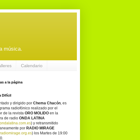
a música.
alleres
Calendario
tas a la página
 Difícil
tado y dirigido por
Chema Chacón
, es
grama radiofónico realizado por el
or de la revista
ORO MOLIDO
en la
ra de radio
ONDA LATINA
ondalatina.com.es
) y retransmitido
taneamente por
RADIO MIRAGE
adiomirage.org.es
) los Martes de 19:00
0.