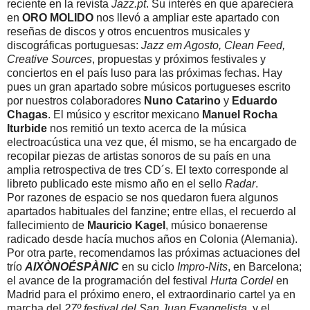
reciente en la revista
Jazz.pt
. Su interés en que apareciera
en
ORO MOLIDO
nos llevó a ampliar este apartado con
reseñas de discos y otros encuentros musicales y
discográficas portuguesas:
Jazz em Agosto, Clean Feed,
Creative Sources
, propuestas y próximos festivales y
conciertos en el país luso para las próximas fechas. Hay
pues un gran apartado sobre músicos portugueses escrito
por nuestros colaboradores
Nuno Catarino
y
Eduardo
Chagas
. El músico y escritor mexicano
Manuel Rocha
Iturbide
nos remitió un texto acerca de la música
electroacústica una vez que, él mismo, se ha encargado de
recopilar piezas de artistas sonoros de su país en una
amplia retrospectiva de tres CD´s. El texto corresponde al
libreto publicado este mismo año en el sello
Radar
.
Por razones de espacio se nos quedaron fuera algunos
apartados habituales del fanzine; entre ellas, el recuerdo al
fallecimiento de
Mauricio Kagel
, músico bonaerense
radicado desde hacía muchos años en Colonia (Alemania).
Por otra parte, recomendamos las próximas actuaciones del
trío
AIXÒNOÉSPÀNIC
en su ciclo
Impro-Nits
, en Barcelona;
el avance de la programación del festival
Hurta Cordel
en
Madrid para el próximo enero, el extraordinario cartel ya en
marcha del
27º festival del San Juan Evangelista
, y el